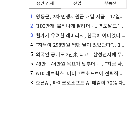
증권·경제
산업
부동산
1
영동군, 2차 민생지원금 내달 지급…17일부터 신청 접수
2
'100만개' 불티나게 팔리더니...맥도날드 '충주찰옥수수버거' 돌연 판매 종료
3
월가가 우려한 레버리지, 한국이 아니었나...'상황 인식' 못한 아셴브레너의 추락
4
"하닉이 298만원 찍던 날이 있었단다"…100만 클릭 '전래동화' 정체
5
외국인 공매도 2년來 최고…삼성전자에 무슨일이 [B급기자의 B급리포트]
6
48만→44만원 목표가 낮추더니…"지금 사라, 70% 오른다"는 종목
7
A10 네트웍스, 마이크로소프트에 전략적 지분 워런트 발행
8
오픈AI, 마이크로소프트 AI 매출의 70% 차지할 전망