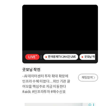
한국경제TV 24시간 LIVE
굿모닝 작전 - AI
굿모닝 작전
- AI 데이터센터 투자 확대 확장에
채팅참여
인프라 수혜 터졌다…외인 기관 끌
어모을 핵심주로 자금 이동한다
#aidc #인프라투자 #매수신호