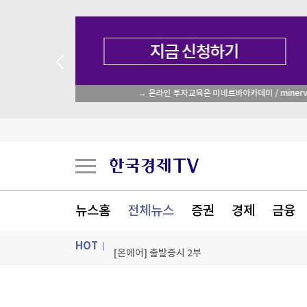
농협, 폭염·가뭄 피해 예방 총력…범농협 합동 현
academy.co.kr
반도체 호황에 경상흑자 역대 최대…상반기 2천억
옛 분당 롯데백화점, 복합 랜드마크로 탈바꿈
"수십조 운용 월가 헤지펀드들 대상 해킹 시도 발
[포토+] 박정민, '멋짐 가득한 모습~'
뉴스홈
전체뉴스
증권
경제
금융
"나야, '흑백요리사' 시즌3"
HOT
[온에어] 출발증시 2부
농협, 폭염·가뭄 피해 예방 총력…범농협 합동 현
ON AIR
뉴스
농협, 폭염·가뭄 피해 예방 총력…범농협 합동 현