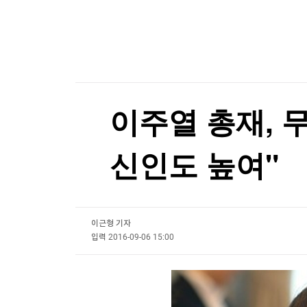
한국경제TV
뉴스홈
머니팜 모닝라이브
증권
굿모닝 작전
금융
오늘장 뭐사지?
부동산
[오후5시] 뉴스플러스
사회
온로드 (ON ROAD) 인사이트
글로벌경제
이주열 총재, 
랭킹뉴스
신인도 높여"
미네르바아카데미
증권 데이터
이근형 기자
스페셜강의
특징주 뉴스
입력
2016-09-06 15:00
투자/재테크
매매신호 (랭킹100
부동산/세무
투자분석
산업
국내증시
[모집-3기-] 돈버는 트레이딩 투자 북클럽
환율