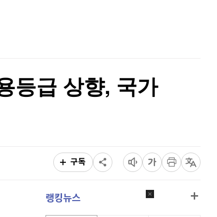
비트코인
91,472,000
(
-0.22%
)
홈
AI추천
품
마켓이슈
특징주
이벤트
용등급 상향, 국가
구독
랭킹뉴스