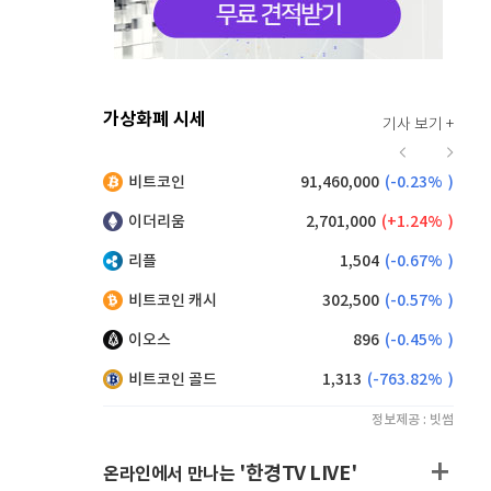
가상화폐 시세
기사 보기 +
916
(
0.44%
)
비트코인
91,460,000
(
-0.23%
)
,280
(
0.71%
)
이더리움
2,701,000
(
1.24%
)
리플
1,504
(
-0.67%
)
비트코인 캐시
302,500
(
-0.57%
)
이오스
896
(
-0.45%
)
비트코인 골드
1,313
(
-763.82%
)
정보제공 : 빗썸
'한경TV LIVE'
온라인에서 만나는