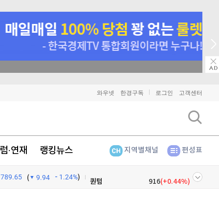
비트코인
91,472,000
(
-0.22%
)
이더리움
매일 매일 꽝 없는 룰렛 이벤트
2,702,000
(
1.27%
)
리플
1,504
(
-0.67%
)
와우넷
한경구독
로그인
고객센터
비트코인 캐시
302,500
(
-0.57%
)
이오스
896
(
-0.45%
)
럼·연재
랭킹뉴스
지역별채널
편성표
비트코인 골드
1,313
(
-763.82%
)
789.65
1.24%
)
퀀텀
916
(
0.44%
)
(
9.94
이더리움 클래식
9,280
(
0.71%
)
넷
주식창