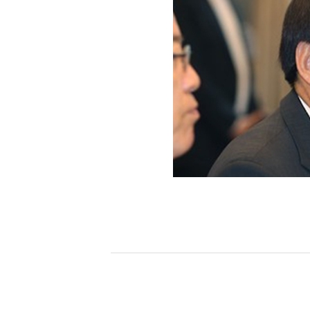
[할인50%] 한·미 투자 올인원 클래스
해외증시