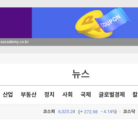
장 점검
달러 육박(종합)
뉴스
생"
산업
부동산
정치
사회
국제
글로벌경제
칼
코스피
6,325.28
4.14%
)
코스닥
(
272.98
장 점검
TV프로그램
와우
장 점검