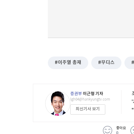
이주열 총재
무디스
증권부
이근형 기자
lgh04@hankyungtv.com
최신기사 보기
좋아요
0