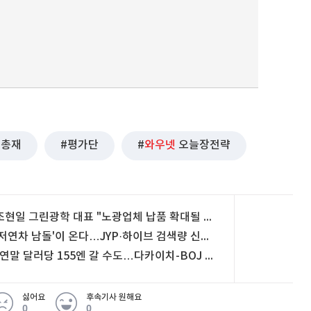
총재
평가단
와우넷
오늘장전략
조현일 그린광학 대표 "노광업체 납품 확대될 것…방산서도 러브콜"
'저연차 남돌'이 온다…JYP·하이브 검색량 신고점
"연말 달러당 155엔 갈 수도…다카이치-BOJ 충돌여부 주목"
싫어요
후속기사 원해요
0
0