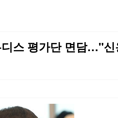
TV홈
무료방송
전체뉴스
증권
파트너스
경제
종목핫라인
추천 상
산업
경제
오늘의 
정치
생활경제
수익후기
국제
기업·CEO
이벤트
칼럼·연재
무디스 평가단 면담…"신
특집방송
전체 프로그램
채널/편성
지역별채널
)
편성표