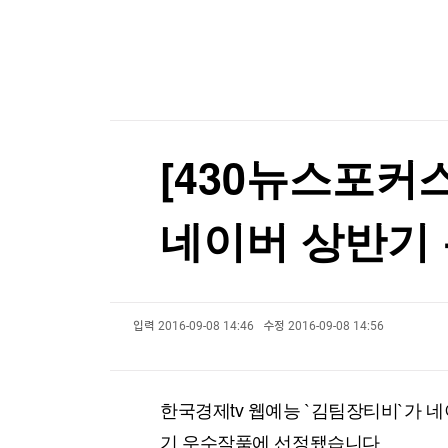
한국경제TV
뉴스홈
'트럼프 측근' 故그레이엄 의원의 러·이란 제재법
머니팜 모닝라이브
증권
굿모닝 작전
금융
'트럼프 측근' 故그레이엄 의원의 러·이란 제재법
오늘장 뭐사지?
부동산
[오후5시] 뉴스플러스
사회
온로드 (ON ROAD) 인사이트
글로벌경제
[430뉴스포커
랭킹뉴스
네이버 상반기
미네르바아카데미
증권 데이터
입력
2016-09-08 14:46
수정
2016-09-08 14:56
스페셜강의
특징주 뉴스
투자/재테크
매매신호 (랭킹100
부동산/세무
투자분석
한국경제tv 웹예능 `김팀장티비`가 네
산업
국내증시
[모집-3기-] 돈버는 트레이딩 투자 북클럽
환율
기 우수작품에 선정됐습니다