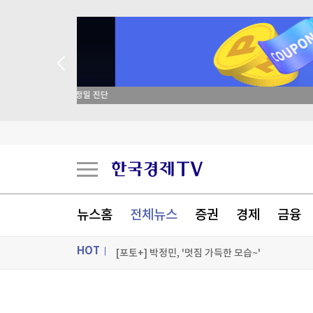
종목 무료 정밀 진단
'트럼프 측근' 故그레이엄 의원의 러·이란 제재법
美법원, 백악관 연회장 공사에 또 제동…트럼프 "
트럼프, 대법원 제동에도 '눈엣가시' 연준 이사 해
뉴스홈
전체뉴스
증권
경제
금융
시장지배력 노린 오픈AI, 챗GPT 무료고객에 최
HOT
[포토+] 박정민, '멋짐 가득한 모습~'
"나야, '흑백요리사' 시즌3"
ON AIR
뉴스
[온에어] 경제전쟁 꾼 시즌3