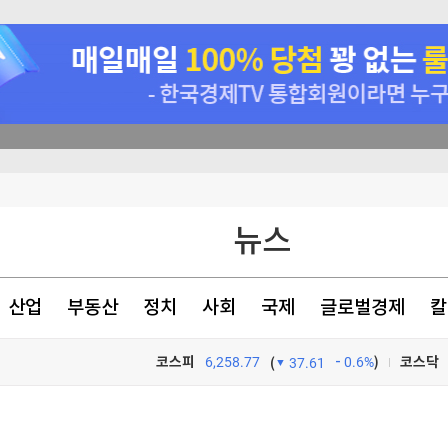
안 상원 통과
뉴스
정치적 판결"
임 재추진
산업
부동산
정치
사회
국제
글로벌경제
칼
신 모델 무한제공
코스피
6,258.77
0.6%
)
코스닥
(
37.61
TV프로그램
와우