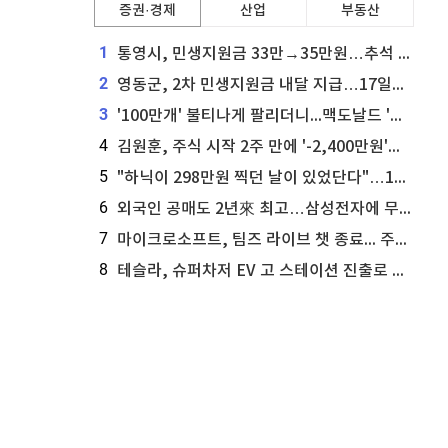
증권·경제
산업
부동산
1
통영시, 민생지원금 33만→35만원…추석 전 푼다
2
영동군, 2차 민생지원금 내달 지급…17일부터 신청 접수
3
'100만개' 불티나게 팔리더니...맥도날드 '충주찰옥수수버거' 돌연 판매 종료
4
김원훈, 주식 시작 2주 만에 '-2,400만원'…"차 한 대 값 날렸다"
5
"하닉이 298만원 찍던 날이 있었단다"…100만 클릭 '전래동화' 정체
6
외국인 공매도 2년來 최고…삼성전자에 무슨일이 [B급기자의 B급리포트]
7
마이크로소프트, 팀즈 라이브 챗 종료... 주가는 상승세
8
테슬라, 슈퍼차저 EV 고 스테이션 진출로 주가 상승