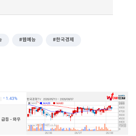
능
웹예능
한국경제
1.43%
 급등 - 와우