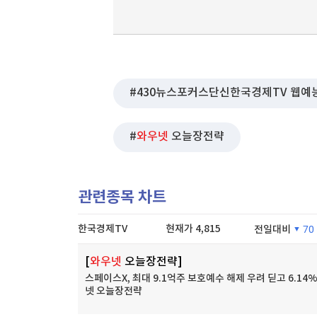
430뉴스포커스단신한국경제TV 웹예
와우넷
오늘장전략
관련종목 차트
한국경제TV
현재가
4,815
전일대비
70
[
와우넷
오늘장전략]
스페이스X, 최대 9.1억주 보호예수 해제 우려 딛고 6.14%
넷 오늘장전략