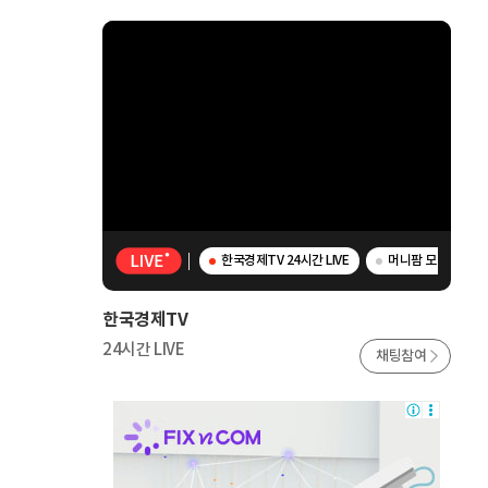
한국경제TV 24시간 LIVE
머니팜 모닝라이브 
한국경제TV
24시간 LIVE
채팅참여