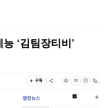
퀀텀
916
(
0%
)
홈
AI추천
이더리움 클래식
9,095
(
-0.33%
)
품
마켓이슈
특징주
이벤트
비트코인
91,139,000
(
-0.23%
)
예능 ‘김팀장티비’
구독
랭킹뉴스