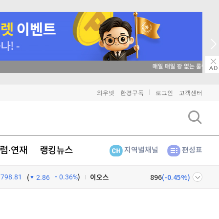
매일 매일 꽝 없는 룰렛 이벤트
비트코인
91,139,000
(
-0.23%
)
와우넷
한경구독
로그인
고객센터
이더리움
2,691,000
(
-0.04%
)
리플
1,435
(
-0.63%
)
럼·연재
랭킹뉴스
지역별채널
편성표
비트코인 캐시
302,100
(
-0.07%
)
798.81
0.36%
)
이오스
896
(
-0.45%
)
(
2.86
비트코인 골드
1,313
(
-763.82%
)
넷
주식창