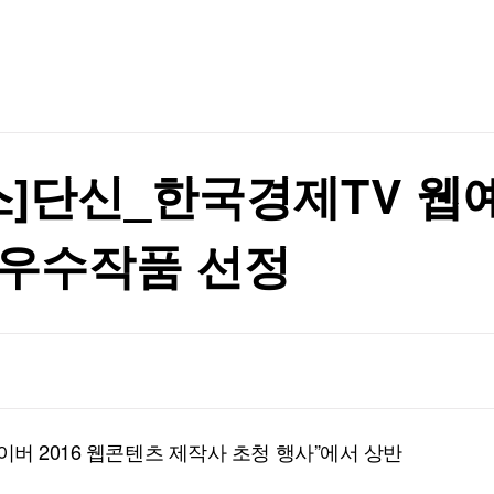
TV홈
무료방송
전체뉴스
안 상원 통과
증권
파트너스
경제
종목핫라인
추천 상
산업
안 상원 통과
경제
오늘의 
정치
생활경제
수익후기
국제
기업·CEO
이벤트
칼럼·연재
스]단신_한국경제TV 웹
특집방송
전체 프로그램
 우수작품 선정
채널/편성
지역별채널
)
편성표
이버 2016 웹콘텐츠 제작사 초청 행사”에서 상반