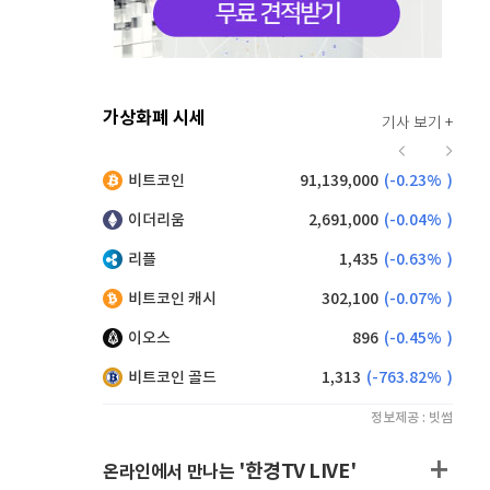
가상화폐 시세
기사 보기 +
916
(
0.00%
)
비트코인
91,139,000
(
-0.23%
)
,095
(
-0.33%
)
이더리움
2,691,000
(
-0.04%
)
리플
1,435
(
-0.63%
)
비트코인 캐시
302,100
(
-0.07%
)
이오스
896
(
-0.45%
)
비트코인 골드
1,313
(
-763.82%
)
정보제공 : 빗썸
'한경TV LIVE'
온라인에서 만나는