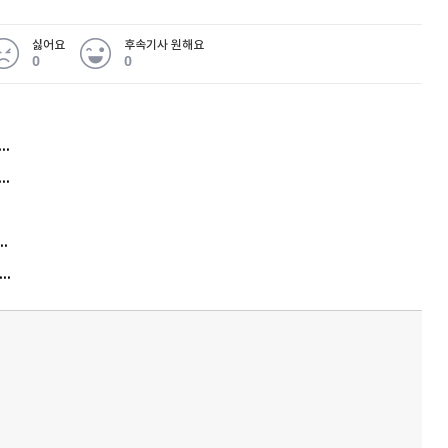
싫어요
후속기사 원해요
0
0
허지웅 "우리가 지지한 인간들이 이 꼴을"...또 소신 발언
퀀텀
아내 가출하자 성매매女 불러 음주, 아들 살해한 30대
이더리움 클래식
9
김원훈 주식 1억8천 올인했는데…현실은 '-2,400만원'
"우리 애 사진 왜 적어요?" 민원 폭발…세상이 어쩌다