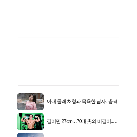
아내 몰래 처형과 목욕한 남자.. 충격!
길이만 27cm…70대 男의 비결이..충
격!