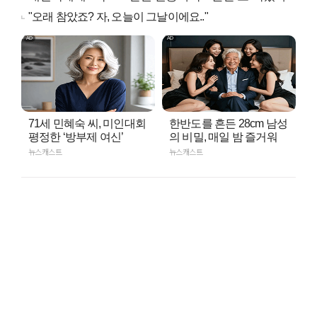
"오래 참았죠? 자, 오늘이 그날이에요.."
71세 민혜숙 씨, 미인대회
한반도를 흔든 28cm 남성
평정한 ‘방부제 여신’
의 비밀, 매일 밤 즐거워
뉴스캐스트
뉴스캐스트