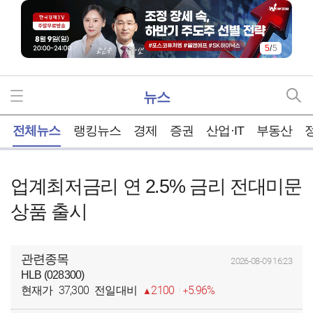
5
/
5
뉴스
홈
전체뉴스
랭킹뉴스
경제
증권
산업·IT
부동산
업계최저금리 연 2.5% 금리 전대미문
상품 출시
관련종목
2026-08-09 16:23
HLB (028300)
37,300
2100
5.96%
현재가
전일대비