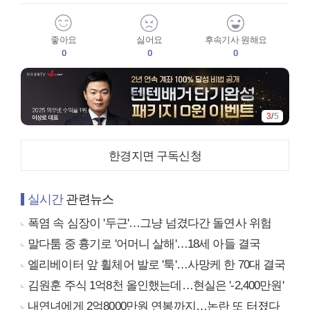
좋아요
싫어요
후속기사 원해요
0
0
0
4
/
5
한경지면 구독신청
실시간
관련뉴스
폭염 속 심장이 '두근'…그냥 넘겼다간 돌연사 위험
말다툼 중 흉기로 '어머니 살해'…18세 아들 결국
엘리베이터 앞 휠체어 발로 '툭'…사망케 한 70대 결국
김원훈 주식 1억8천 올인했는데…현실은 '-2,400만원'
내연녀에게 2억8000만원 연봉까지…논란 또 터졌다