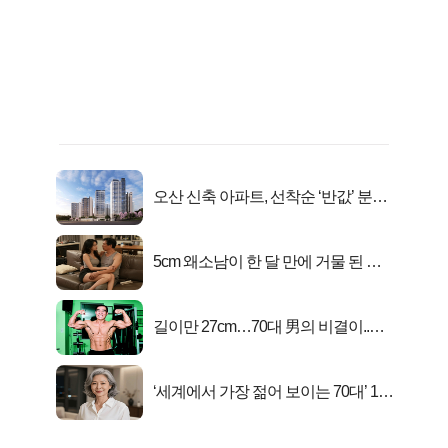
오산 신축 아파트, 선착순 ‘반값’ 분양
시작..
5cm 왜소남이 한 달 만에 거물 된 사
연
길이만 27cm…70대 男의 비결이..충
격!
‘세계에서 가장 젊어 보이는 70대’ 1위
선정…