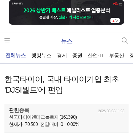
2
/
5
뉴스
홈
전체뉴스
랭킹뉴스
경제
증권
산업·IT
부동산
한국타이어, 국내 타이어기업 최초
'DJSI월드'에 편입
관련종목
2026-08-08 11:23
한국타이어앤테크놀로지 (161390)
70,500
현재가
전일대비
0
0.00%