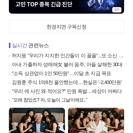
1
/
5
한경지면 구독신청
실시간
관련뉴스
허지웅 "우리가 지지한 인간들이 이 꼴을"...또 소신 발언
아내 가출하자 성매매女 불러 음주, 아들 살해한 30대
"소득 상관없이 1인 50만원"…이달 초 지급 목표
김원훈 주식 1억8천 올인했는데…현실은 '-2,400만원'
"우리 애 사진 왜 적어요?" 민원 폭발…세상이 어쩌다
"오래 참았죠? 자, 오늘이 그날이에요.."