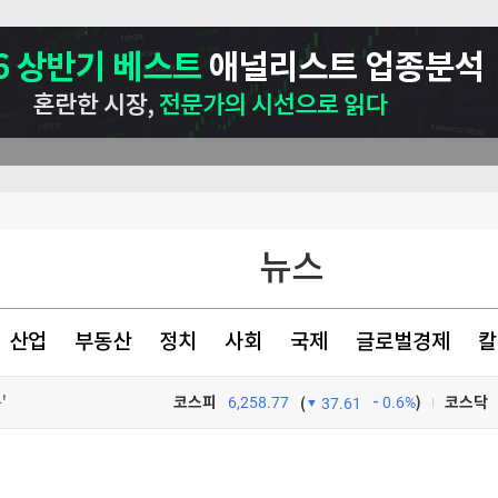
뉴스
산업
부동산
정치
사회
국제
글로벌경제
칼
'
다
코스피
6,258.77
0.6%
)
코스닥
(
37.61
% 폭등'
TV프로그램
와우
장 밝혀