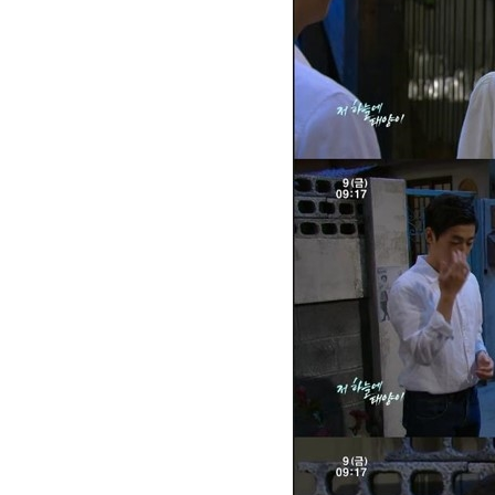
[할인50%] 한·미 투자 올인원 클래스
해외증시