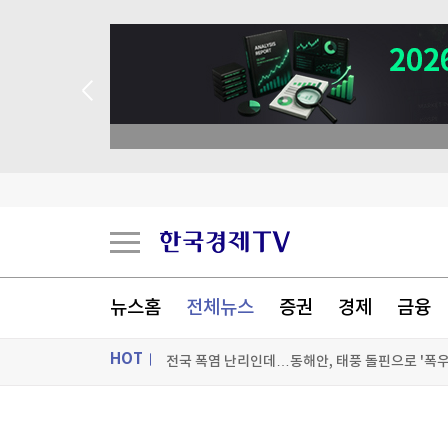
뉴스홈
전체뉴스
증권
경제
금융
전국 폭염 난리인데…동해안, 태풍 돌핀으로 '폭우
HOT
체감 38도 넘으면 '스톱'…운전면허 시험도 멈춘
"돈 안되네" 고무밭 갈아엎고 팜유 심자 '가격 30
ON AIR
뉴스
이임생 "정몽규 지시 따랐을 뿐"…홍명보 선임 입