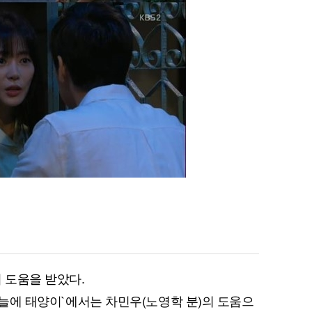
 도움을 받았다.
 하늘에 태양이`에서는 차민우(노영학 분)의 도움으