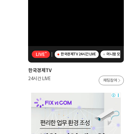
한국경제TV 24시간 LIVE
머니팜 모닝라이브 
한국경제TV
24시간 LIVE
채팅참여