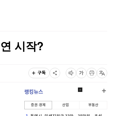
비트코인 캐시
303,700
(
0.46%
)
홈
AI추천
이오스
896
(
-0.45%
)
품
마켓이슈
특징주
이벤트
비트코인 골드
1,313
(
-763.82%
)
퀀텀
915
(
-0.11%
)
인연 시작?
이더리움 클래식
9,150
(
0.27%
)
비트코인
91,288,000
(
-0.07%
)
구독
랭킹뉴스
증권·경제
산업
부동산
1