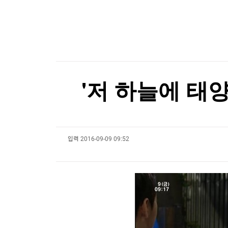
한국경제TV
뉴스홈
[포토+] 박정민, '멋짐 가득한 모습~'
머니팜 모닝라이브
증권
굿모닝 작전
금융
"나야, '흑백요리사' 시즌3"
오늘장 뭐사지?
부동산
[온에어] 국고처 5부
[오후5시] 뉴스플러스
사회
온로드 (ON ROAD) 인사이트
글로벌경제
전국 폭염 난리인데…동해안, 태풍 돌핀으로 '폭우
'저 하늘에 태
랭킹뉴스
전국 폭염 난리인데…동해안, 태풍 돌핀으로 '폭우
입력
2016-09-09 09:52
미네르바아카데미
증권 데이터
스페셜강의
특징주 뉴스
투자/재테크
매매신호 (랭킹100
부동산/세무
투자분석
산업
국내증시
[모집-3기-] 돈버는 트레이딩 투자 북클럽
환율