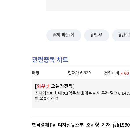
저 하늘에
민우
난
관련종목 차트
태양
현재가
6,620
전일대비
60
[
와우넷
오늘장전략]
스페이스X, 최대 9.1억주 보호예수 해제 우려 딛고 6.14%
넷 오늘장전략
한국경제TV 디지털뉴스부 조시형 기자
jsh199