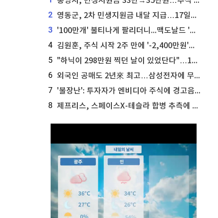
통영시, 민생지원금 33만→35만원…추석 전 푼다
2
영동군, 2차 민생지원금 내달 지급…17일부터 신청 접수
3
'100만개' 불티나게 팔리더니...맥도날드 '충주찰옥수수버거' 돌연 판매 종료
4
김원훈, 주식 시작 2주 만에 '-2,400만원'…"차 한 대 값 날렸다"
5
"하닉이 298만원 찍던 날이 있었단다"…100만 클릭 '전래동화' 정체
6
외국인 공매도 2년來 최고…삼성전자에 무슨일이 [B급기자의 B급리포트]
7
'불장난': 투자자가 엔비디아 주식에 경고음 울려
8
제프리스, 스페이스X-테슬라 합병 추측에 대한 트래커 주식 가능성 분석