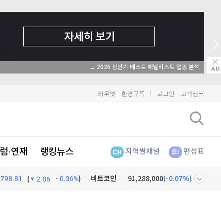
→ 2026 상반기 베스트 애널리스트 업종 분석
와우넷
한경구독
로그인
고객센터
럼·연재
랭킹뉴스
지역별채널
편성표
비트코인
91,288,000
(
-0.07%
)
798.81
0.36%
)
이더리움
2,694,000
(
0.07%
)
(
2.86
리플
1,449
(
0.35%
)
넷
주식창