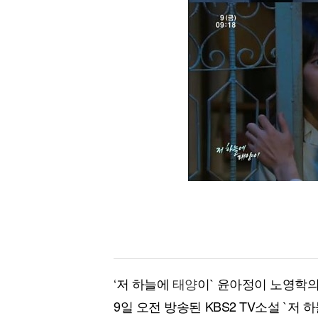
‘저 하늘에
태양
이` 윤아정이 노영학의
9일 오전 방송된 KBS2 TV소설 `저