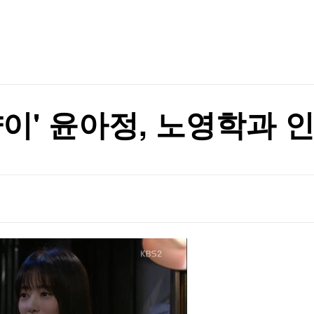
TV홈
무료방송
전체뉴스
증권
파트너스
경제
종목핫라인
추천 상
산업
경제
오늘의 
정치
생활경제
수익후기
국제
기업·CEO
이벤트
칼럼·연재
'
양이' 윤아정, 노영학과 
특집방송
'
전체 프로그램
채널/편성
지역별채널
)
편성표