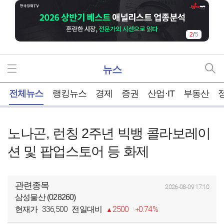
2
/
5
뉴스
홈
전체뉴스
랭킹뉴스
경제
증권
산업·IT
부동산
노나곤, 런칭 2주년 빅뱅 콜라보레이
션 및 팝업스토어 등 화제
관련종목
2026-08-09 17:10
삼성물산 (028260)
336,500
2500
0.74%
현재가
전일대비