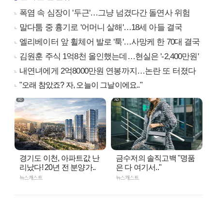
폭염 속 심장이 '두근'…그냥 넘겼다간 돌연사 위험
말다툼 중 흉기로 '어머니 살해'…18세 아들 결국
엘리베이터 앞 휠체어 발로 '툭'…사망케 한 70대 결국
김원훈 주식 1억8천 올인했는데…현실은 '-2,400만원'
내연녀에게 2억8000만원 연봉까지…논란 또 터졌다
"오래 참았죠? 자, 오늘이 그날이에요.."
경기도 이천, 아파트값 난
금수저의 솔직고백 "명품
리났다! 20년 전 분양가..
은 다 여기서.."
뉴스캐스트
뉴스캐스트