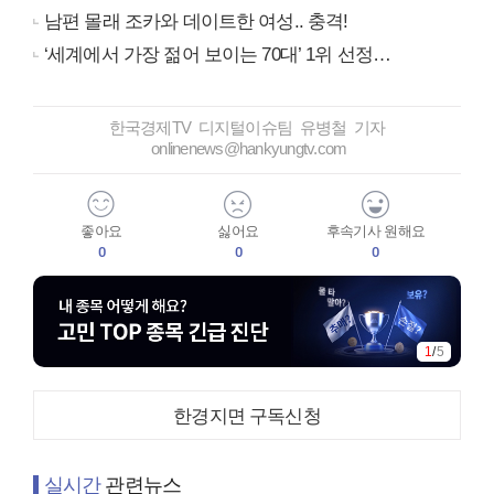
남편 몰래 조카와 데이트한 여성.. 충격!
‘세계에서 가장 젊어 보이는 70대’ 1위 선정…
한국경제TV 디지털이슈팀 유병철 기자
onlinenews@hankyungtv.com
좋아요
싫어요
후속기사 원해요
0
0
0
1
/
5
한경지면 구독신청
실시간
관련뉴스