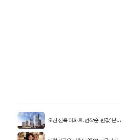
오산 신축 아파트, 선착순 ‘반값’ 분양
시작..