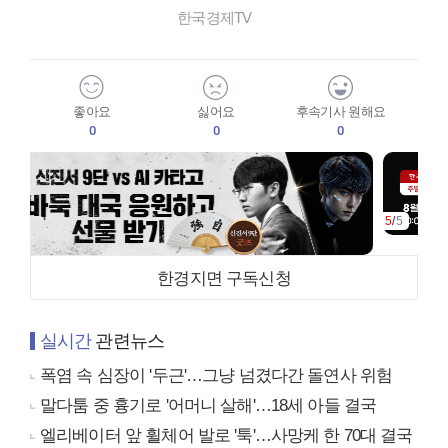
한국경제TV
좋아요
싫어요
후속기사 원해요
0
0
0
5
/
5
한경지면 구독신청
실시간
관련뉴스
폭염 속 심장이 '두근'…그냥 넘겼다간 돌연사 위험
말다툼 중 흉기로 '어머니 살해'…18세 아들 결국
엘리베이터 앞 휠체어 발로 '툭'…사망케 한 70대 결국