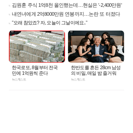
김원훈 주식 1억8천 올인했는데…현실은 '-2,400만원'
내연녀에게 2억8000만원 연봉까지…논란 또 터졌다
"오래 참았죠? 자, 오늘이 그날이에요.."
한국로또, 8월부터 전국
한반도를 흔든 28cm 남성
민에 1억원씩 준다
의 비밀, 매일 밤 즐거워
뉴스캐스트
뉴스캐스트