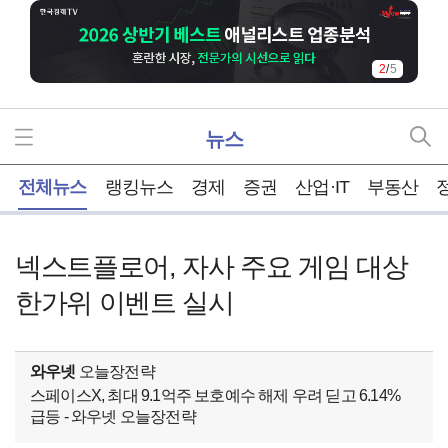
2
/
5
뉴스
홈
전체뉴스
랭킹뉴스
경제
증권
산업·IT
부동산
넥스트플로어, 자사 주요 게임 대상
한가위 이벤트 실시
와우넷
오늘장전략
스페이스X, 최대 9.1억주 보호예수 해제 우려 딛고 6.14%
급등 - 와우넷 오늘장전략