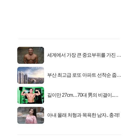
세계에서 가장 큰 중요부위를 가진 남
자의 진실
부산 최고급 로또 아파트 선착순 줍줍
떴다!
길이만 27cm…70대 男의 비결이..충
격!
아내 몰래 처형과 목욕한 남자.. 충격!