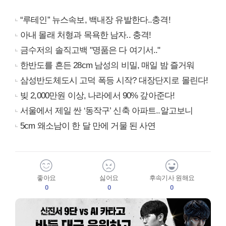
“루테인” 뉴스속보, 백내장 유발한다..충격!
아내 몰래 처형과 목욕한 남자.. 충격!
금수저의 솔직고백 "명품은 다 여기서.."
한반도를 흔든 28cm 남성의 비밀, 매일 밤 즐거워
삼성반도체도시 고덕 폭등 시작? 대장단지로 몰린다!
빚 2,000만원 이상, 나라에서 90% 갚아준다!
서울에서 제일 싼 ‘동작구’ 신축 아파트..알고보니
5cm 왜소남이 한 달 만에 거물 된 사연
좋아요
싫어요
후속기사 원해요
0
0
0