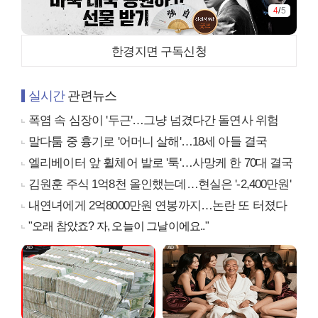
4
/
5
한경지면 구독신청
실시간
관련뉴스
폭염 속 심장이 '두근'…그냥 넘겼다간 돌연사 위험
말다툼 중 흉기로 '어머니 살해'…18세 아들 결국
엘리베이터 앞 휠체어 발로 '툭'…사망케 한 70대 결국
김원훈 주식 1억8천 올인했는데…현실은 '-2,400만원'
내연녀에게 2억8000만원 연봉까지…논란 또 터졌다
"오래 참았죠? 자, 오늘이 그날이에요.."