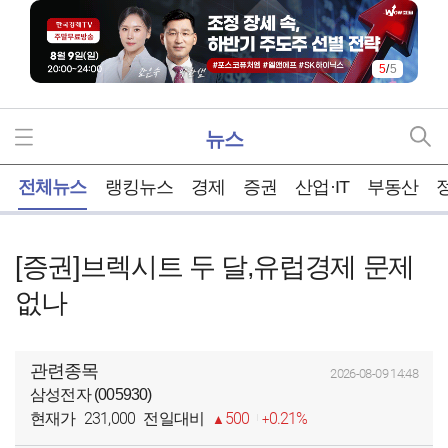
5
/
5
뉴스
홈
전체뉴스
랭킹뉴스
경제
증권
산업·IT
부동산
[증권]브렉시트 두 달,유럽경제 문제
없나
관련종목
2026-08-09 14:48
삼성전자 (005930)
231,000
500
0.21%
현재가
전일대비