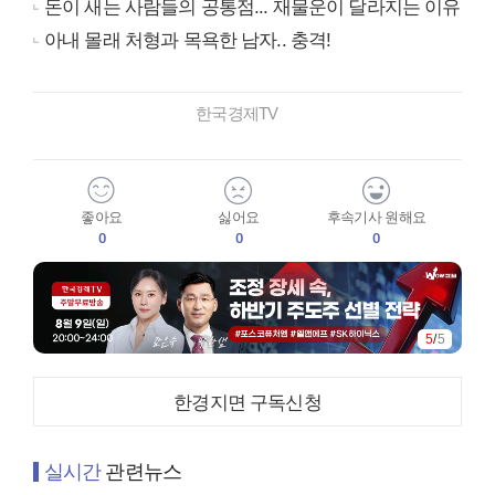
돈이 새는 사람들의 공통점... 재물운이 달라지는 이유
아내 몰래 처형과 목욕한 남자.. 충격!
한국경제TV
좋아요
싫어요
후속기사 원해요
0
0
0
5
/
5
한경지면 구독신청
실시간
관련뉴스