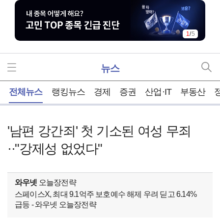
1
/
5
뉴스
홈
전체뉴스
랭킹뉴스
경제
증권
산업·IT
부동산
'남편 강간죄' 첫 기소된 여성 무죄
··"강제성 없었다"
와우넷
오늘장전략
스페이스X, 최대 9.1억주 보호예수 해제 우려 딛고 6.14%
급등 - 와우넷 오늘장전략