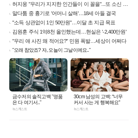
허지웅 "우리가 지지한 인간들이 이 꼴을"...또 소신 발언
말다툼 중 흉기로 '어머니 살해'…18세 아들 결국
"소득 상관없이 1인 50만원"…이달 초 지급 목표
김원훈 주식 1억8천 올인했는데…현실은 '-2,400만원'
"우리 애 사진 왜 적어요?" 민원 폭발…세상이 어쩌다
"오래 참았죠? 자, 오늘이 그날이에요.."
금수저의 솔직고백 "명품
30cm 남성의 고백: “너무
은 다 여기서.."
커서 사는 게 행복해요”
뉴스캐스트
뉴스캐스트