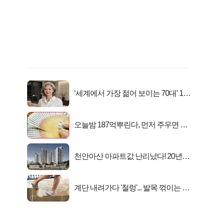
‘세계에서 가장 젊어 보이는 70대’ 1위
선정…
오늘밤 187억뿌린다, 먼저 주우면 최
대1억..!
천안아산 아파트값 난리났다! 20년
전 분양가..
계단 내려가다 '철렁'... 발목 꺾이는 이
유