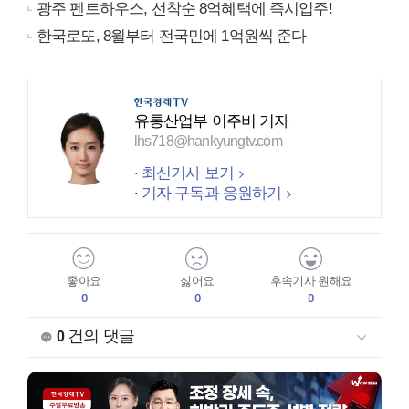
광주 펜트하우스, 선착순 8억혜택에 즉시입주!
한국로또, 8월부터 전국민에 1억원씩 준다
유통산업부 이주비 기자
lhs718@hankyungtv.com
최신기사 보기
기자 구독과 응원하기
좋아요
싫어요
후속기사 원해요
0
0
0
건의 댓글
0