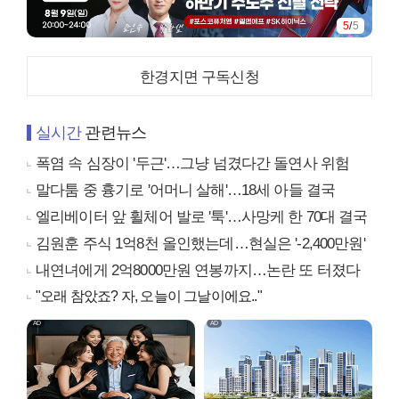
5
/
5
한경지면 구독신청
실시간
관련뉴스
폭염 속 심장이 '두근'…그냥 넘겼다간 돌연사 위험
말다툼 중 흉기로 '어머니 살해'…18세 아들 결국
엘리베이터 앞 휠체어 발로 '툭'…사망케 한 70대 결국
김원훈 주식 1억8천 올인했는데…현실은 '-2,400만원'
내연녀에게 2억8000만원 연봉까지…논란 또 터졌다
"오래 참았죠? 자, 오늘이 그날이에요.."