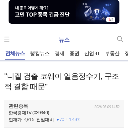
1
/
5
뉴스
홈
전체뉴스
랭킹뉴스
경제
증권
산업·IT
부동산
"니켈 검출 코웨이 얼음정수기, 구조
적 결함 때문"
관련종목
2026-08-09 14:52
한국경제TV (039340)
4,815
70
1.43%
현재가
전일대비