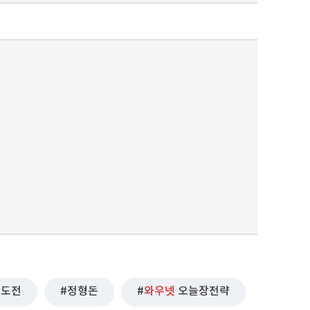
퀀텀
이더리움 클래식
9
한도전
정형돈
와우넷
오늘장전략