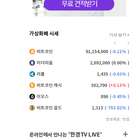
가상화폐 시세
기사 보기 +
912
(
-0.44%
)
비트코인
91,154,000
(
-0.21%
)
,100
(
-0.28%
)
이더리움
2,692,000
(
0.00%
)
리플
1,435
(
-0.63%
)
비트코인 캐시
302,700
(
0.13%
)
이오스
896
(
-0.45%
)
비트코인 골드
1,313
(
-763.82%
)
정보제공 : 빗썸
'한경TV LIVE'
온라인에서 만나는