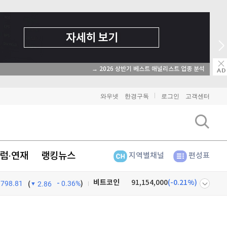
→ 2026 상반기 베스트 애널리스트 업종 분석
와우넷
한경구독
로그인
고객센터
럼·연재
랭킹뉴스
지역별채널
편성표
비트코인
91,154,000
(
-0.21%
)
798.81
0.36%
)
이더리움
2,692,000
(
0%
)
(
2.86
리플
1,435
(
-0.63%
)
넷
주식창