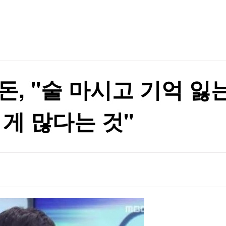
TV홈
무료방송
전체뉴스
증권
파트너스
경제
종목핫라인
추천 상
산업
경제
오늘의 
정치
생활경제
수익후기
국제
기업·CEO
이벤트
칼럼·연재
원리 규명
돈, "술 마시고 기억 잃
특집방송
원리 규명
전체 프로그램
 게 많다는 것"
채널/편성
지역별채널
)
편성표