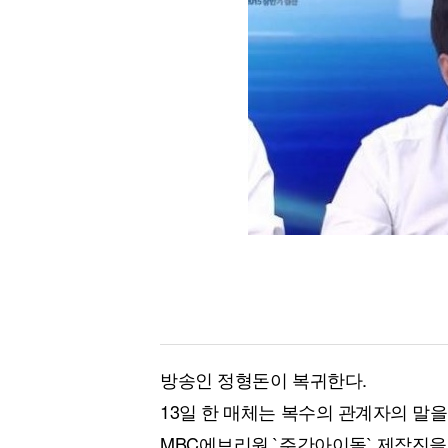
[할인50%] 한·미 투자 올인원 클래스
해외증시
방송인 정형돈이 복귀한다.
13일 한 매체는 복수의 관계자의 말
MBC에브리원 `주간아이돌` 제작진을