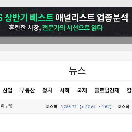
뉴스
산업
부동산
정치
사회
국제
글로벌경제
칼
원리 규명
건강하게 먹어라"
코스피
6,258.77
0.6%
)
코스닥
(
37.61
TV프로그램
와우