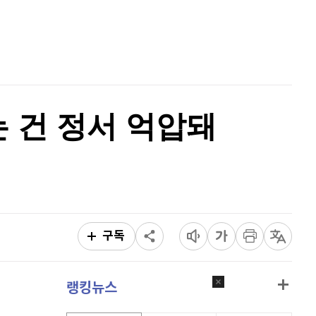
비트코인 캐시
302,700
(
0.13%
)
홈
AI추천
이오스
896
(
-0.45%
)
품
마켓이슈
특징주
이벤트
비트코인 골드
1,313
(
-763.82%
)
퀀텀
912
(
-0.44%
)
는 건 정서 억압돼
이더리움 클래식
9,100
(
-0.28%
)
비트코인
91,154,000
(
-0.21%
)
구독
랭킹뉴스