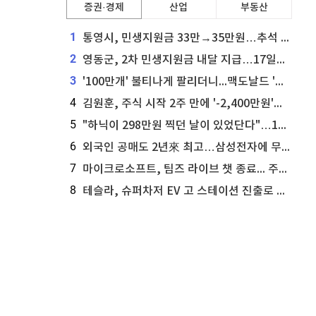
증권·경제
산업
부동산
1
통영시, 민생지원금 33만→35만원…추석 전 푼다
2
영동군, 2차 민생지원금 내달 지급…17일부터 신청 접수
3
'100만개' 불티나게 팔리더니...맥도날드 '충주찰옥수수버거' 돌연 판매 종료
4
김원훈, 주식 시작 2주 만에 '-2,400만원'…"차 한 대 값 날렸다"
5
"하닉이 298만원 찍던 날이 있었단다"…100만 클릭 '전래동화' 정체
6
외국인 공매도 2년來 최고…삼성전자에 무슨일이 [B급기자의 B급리포트]
7
마이크로소프트, 팀즈 라이브 챗 종료... 주가는 상승세
8
테슬라, 슈퍼차저 EV 고 스테이션 진출로 주가 상승