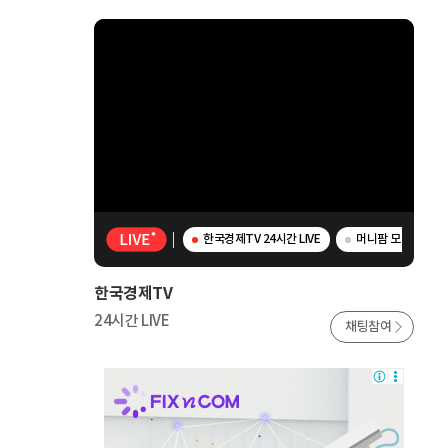
한국경제TV 24시간 LIVE
머니팜 모닝라이브 
한국경제TV
24시간 LIVE
채팅참여