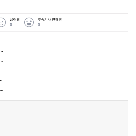
싫어요
후속기사 원해요
0
0
허지웅 "우리가 지지한 인간들이 이 꼴을"...또 소신 발언
아내 가출하자 성매매女 불러 음주, 아들 살해한 30대
김원훈 주식 1억8천 올인했는데…현실은 '-2,400만원'
"우리 애 사진 왜 적어요?" 민원 폭발…세상이 어쩌다