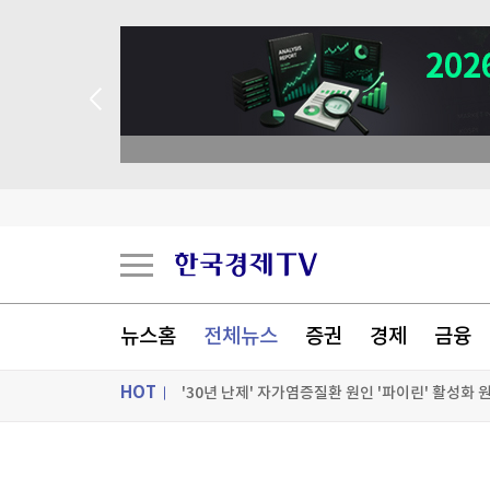
뉴스홈
전체뉴스
증권
경제
금융
'30년 난제' 자가염증질환 원인 '파이린' 활성화 
HOT
세계최고령 도전 119세…"오래 살려면 일하고 
독일, 라인강 물류 운송 막히자 화물차 대체 투입
ON AIR
뉴스
'전쟁 반대' 러 야당, 9월 총선 후보 못 내나