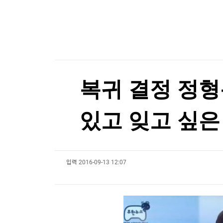
한국경제TV
뉴스홈
[포토+] 박정민, '멋짐 가득한 모습~'
머니팜 모닝라이브
증권
굿모닝 작전
금융
"나야, '흑백요리사' 시즌3"
오늘장 뭐사지?
부동산
[온에어] 경제전쟁 꾼 시즌3
[오후5시] 뉴스플러스
사회
온로드 (ON ROAD) 인사이트
글로벌경제
'30년 난제' 자가염증질환 원인 '파이린' 활성화 
복귀 결정 정형
랭킹뉴스
'30년 난제' 자가염증질환 원인 '파이린' 활성화 
있고 잊고 싶은
미네르바아카데미
증권 데이터
입력
2016-09-13 12:07
스페셜강의
특징주 뉴스
투자/재테크
매매신호 (랭킹100
부동산/세무
투자분석
산업
국내증시
[모집-3기-] 돈버는 트레이딩 투자 북클럽
환율