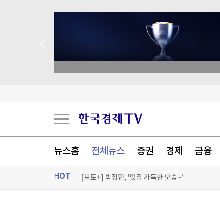
academy.co.kr
현대지에프홀딩스, 2분기 영업익 853억원…작년 대
영화로 보는 한국의 역사…멕시코서 한국영화 기
뉴스홈
전체뉴스
증권
경제
금융
편의점·슈퍼·홈쇼핑 '고른 성장'…GS리테일 영업익
HOT
[포토+] 박정민, '멋짐 가득한 모습~'
"나야, '흑백요리사' 시즌3"
ON AIR
뉴스
[온에어] K-스탁 라이브