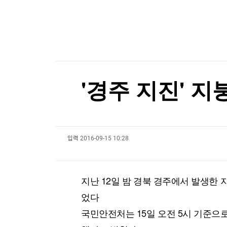
한국경제TV
뉴스홈
현대지에프홀딩스, 2분기 영업익 853억원…작년 대
머니팜 모닝라이브
증권
굿모닝 작전
금융
현대지에프홀딩스, 2분기 영업익 853억원…작년 대
오늘장 뭐사지?
부동산
[오후5시] 뉴스플러스
사회
온로드 (ON ROAD) 인사이트
글로벌경제
'경주 지진' 지
랭킹뉴스
입력
2016-09-15 10:28
미네르바아카데미
증권 데이터
스페셜강의
특징주 뉴스
지난 12일 밤 경북 경주에서 발생한 지
투자/재테크
매매신호 (랭킹100
부동산/세무
투자분석
었다
산업
국내증시
국민안전처는 15일 오전 5시 기준으로
[모집-3기-] 돈버는 트레이딩 투자 북클럽
환율