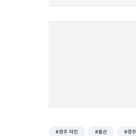
경주 지진
울산
경