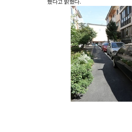
했다고 밝혔다.
[할인50%] 한·미 투자 올인원 클래스
해외증시