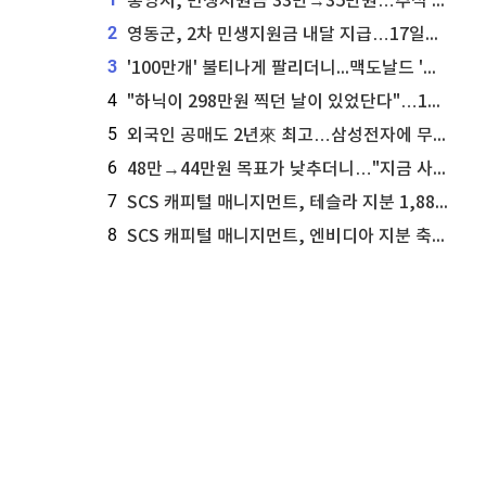
통영시, 민생지원금 33만→35만원…추석 전 푼다
2
영동군, 2차 민생지원금 내달 지급…17일부터 신청 접수
3
'100만개' 불티나게 팔리더니...맥도날드 '충주찰옥수수버거' 돌연 판매 종료
4
"하닉이 298만원 찍던 날이 있었단다"…100만 클릭 '전래동화' 정체
5
외국인 공매도 2년來 최고…삼성전자에 무슨일이 [B급기자의 B급리포트]
6
48만→44만원 목표가 낮추더니…"지금 사라, 70% 오른다"는 종목
7
SCS 캐피털 매니지먼트, 테슬라 지분 1,889주 추가 매수
8
SCS 캐피털 매니지먼트, 엔비디아 지분 축소...8,590주 매도