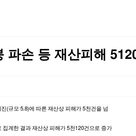
TV홈
무료방송
전체뉴스
비 15.6%↑
증권
파트너스
경제
종목핫라인
추천 상
산업
비 15.6%↑
경제
오늘의 
정치
생활경제
수익후기
국제
기업·CEO
이벤트
칼럼·연재
붕 파손 등 재산피해 51
특집방송
전체 프로그램
채널/편성
지역별채널
진(규모 5.8)에 따른 재산상 피해가 5천건을 넘
)
편성표
 집계한 결과 재산상 피해가 5천120건으로 증가