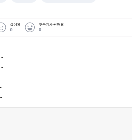
싫어요
후속기사 원해요
0
0
허지웅 "우리가 지지한 인간들이 이 꼴을"...또 소신 발언
아내 가출하자 성매매女 불러 음주, 아들 살해한 30대
김원훈 주식 1억8천 올인했는데…현실은 '-2,400만원'
 애 사진 왜 적어요?"…민원에 멍드는 유치원교사