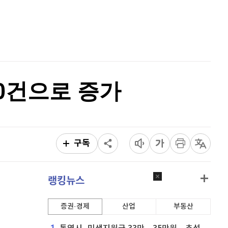
퀀텀
916
(
-0.44%
)
홈
AI추천
이더리움 클래식
9,190
(
0.99%
)
품
마켓이슈
특징주
이벤트
비트코인
90,729,000
(
-1.24%
)
20건으로 증가
구독
랭킹뉴스
증권·경제
산업
부동산
1