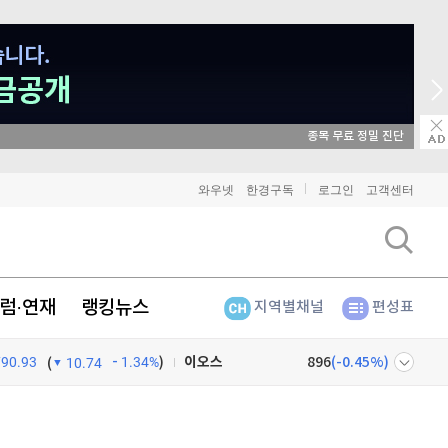
종목 무료 정밀 진단
비트코인
90,729,000
(
-1.24%
)
와우넷
한경구독
로그인
고객센터
이더리움
2,679,000
(
-1.32%
)
리플
1,442
(
-3.15%
)
럼·연재
랭킹뉴스
지역별채널
편성표
비트코인 캐시
301,300
(
-0.33%
)
790.93
1.34%
)
이오스
896
(
-0.45%
)
(
10.74
비트코인 골드
1,313
(
-763.82%
)
넷
주식창