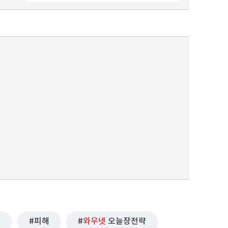
퀀텀
이더리움 클래식
9
주
피해
와우넷
오늘장전략