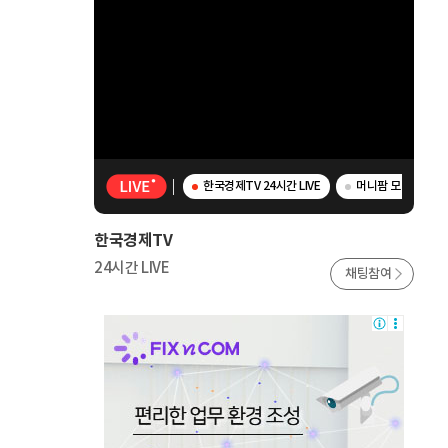
한국경제TV 24시간 LIVE
머니팜 모닝라이브 
한국경제TV
24시간 LIVE
채팅참여