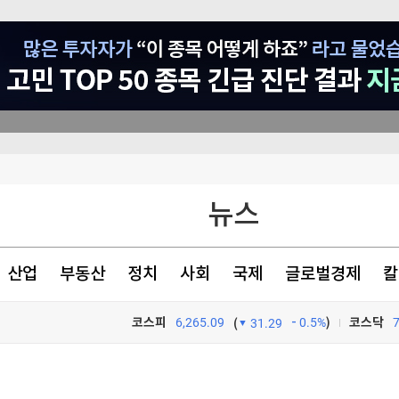
비 15.6%↑
뉴스
좋은 회사도 불만 있었지만…'정년연장 vs 퇴사·이직' 고민의 내용 달랐다 [오피스 텔④]
획전
산업
부동산
정치
사회
국제
글로벌경제
칼
 27.5% 증가
코스피
6,265.09
0.5%
)
코스닥
(
31.29
TV프로그램
와우