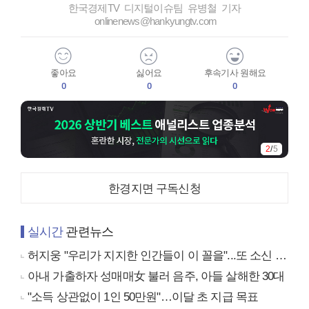
한국경제TV 디지털이슈팀 유병철 기자
onlinenews@hankyungtv.com
좋아요
싫어요
후속기사 원해요
0
0
0
2
/
5
한경지면 구독신청
실시간
관련뉴스
허지웅 "우리가 지지한 인간들이 이 꼴을"...또 소신 발언
아내 가출하자 성매매女 불러 음주, 아들 살해한 30대
"소득 상관없이 1인 50만원"…이달 초 지급 목표