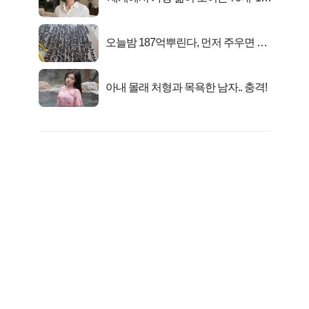
선정…
오늘밤 187억뿌린다, 먼저 주우면 최
대1억..!
아내 몰래 처형과 목욕한 남자.. 충격!