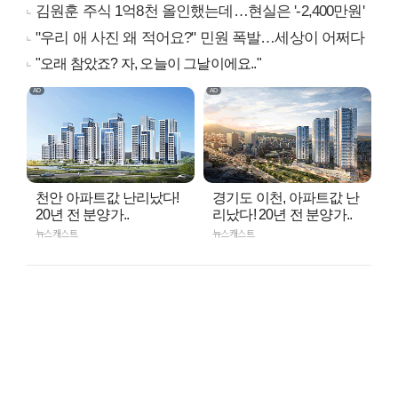
김원훈 주식 1억8천 올인했는데…현실은 '-2,400만원'
"우리 애 사진 왜 적어요?" 민원 폭발…세상이 어쩌다
"오래 참았죠? 자, 오늘이 그날이에요.."
천안 아파트값 난리났다!
경기도 이천, 아파트값 난
20년 전 분양가..
리났다! 20년 전 분양가..
뉴스캐스트
뉴스캐스트