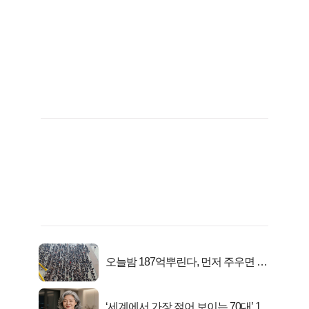
오늘밤 187억뿌린다, 먼저 주우면 최
대1억..!
‘세계에서 가장 젊어 보이는 70대’ 1위