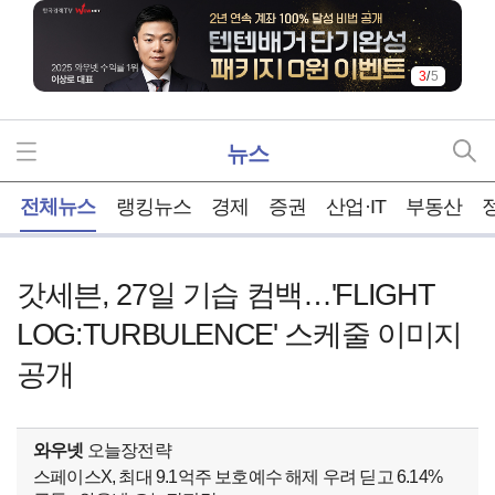
3
/
5
뉴스
홈
전체뉴스
랭킹뉴스
경제
증권
산업·IT
부동산
갓세븐, 27일 기습 컴백…'FLIGHT
LOG:TURBULENCE' 스케줄 이미지
공개
와우넷
오늘장전략
스페이스X, 최대 9.1억주 보호예수 해제 우려 딛고 6.14%