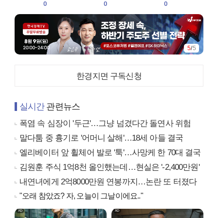
0
0
0
1
/
5
한경지면 구독신청
실시간
관련뉴스
폭염 속 심장이 '두근'…그냥 넘겼다간 돌연사 위험
말다툼 중 흉기로 '어머니 살해'…18세 아들 결국
엘리베이터 앞 휠체어 발로 '툭'…사망케 한 70대 결국
김원훈 주식 1억8천 올인했는데…현실은 '-2,400만원'
내연녀에게 2억8000만원 연봉까지…논란 또 터졌다
"오래 참았죠? 자, 오늘이 그날이에요.."