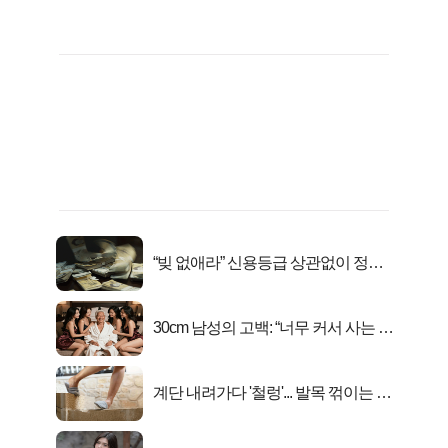
“빚 없애라” 신용등급 상관없이 정부
서 2억지원!
30cm 남성의 고백: “너무 커서 사는 게
행복해요”
계단 내려가다 '철렁'... 발목 꺾이는 이
유