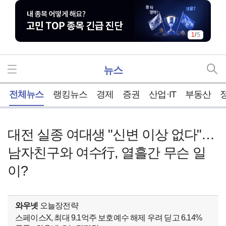
1
/
5
뉴스
홈
전체뉴스
랭킹뉴스
경제
증권
산업·IT
부동산
대전 실종 여대생 "신변 이상 없다"…
남자친구와 여수行, 열흘간 무슨 일
이?
와우넷
오늘장전략
스페이스X, 최대 9.1억주 보호예수 해제 우려 딛고 6.14%