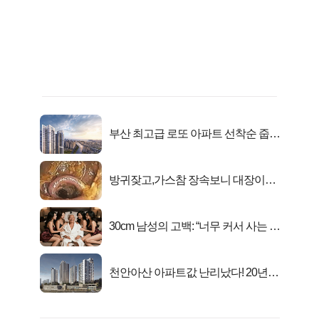
부산 최고급 로또 아파트 선착순 줍줍
떴다!
방귀잦고,가스참 장속보니 대장이아
니라..
30cm 남성의 고백: “너무 커서 사는 게
행복해요”
천안아산 아파트값 난리났다! 20년
전 분양가..