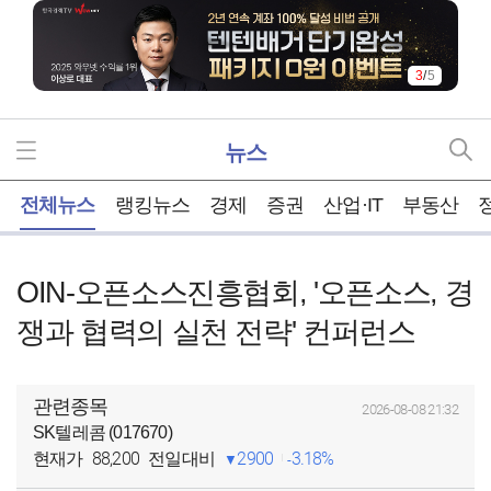
4
/
5
뉴스
홈
전체뉴스
랭킹뉴스
경제
증권
산업·IT
부동산
OIN-오픈소스진흥협회, '오픈소스, 경
쟁과 협력의 실천 전략' 컨퍼런스
관련종목
2026-08-08 21:32
SK텔레콤 (017670)
88,200
2900
3.18%
현재가
전일대비