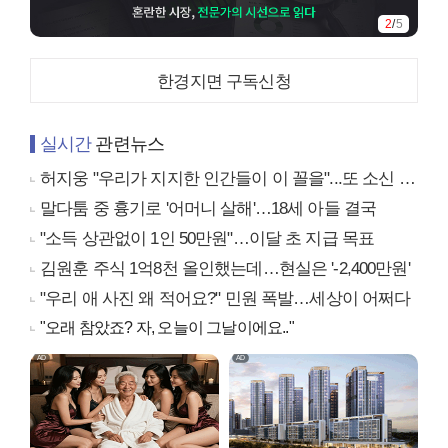
3
/
5
한경지면 구독신청
실시간
관련뉴스
허지웅 "우리가 지지한 인간들이 이 꼴을"...또 소신 발언
말다툼 중 흉기로 '어머니 살해'…18세 아들 결국
"소득 상관없이 1인 50만원"…이달 초 지급 목표
김원훈 주식 1억8천 올인했는데…현실은 '-2,400만원'
"우리 애 사진 왜 적어요?" 민원 폭발…세상이 어쩌다
"오래 참았죠? 자, 오늘이 그날이에요.."