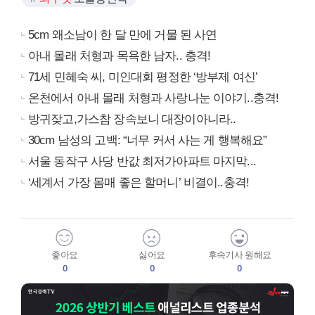
5cm 왜소남이 한 달 만에 거물 된 사연
아내 몰래 처형과 목욕한 남자.. 충격!
71세 민혜숙 씨, 미인대회 평정한 ‘방부제 여신’
온천에서 아내 몰래 처형과 사랑나눈 이야기..충격!
방귀잦고,가스참 장속보니 대장이아니라..
30cm 남성의 고백: “너무 커서 사는 게 행복해요”
서울 동작구 사당 반값 최저가아파트 마지막...
‘세계서 가장 몸매 좋은 할머니’ 비결이..충격!
좋아요
싫어요
후속기사 원해요
0
0
0