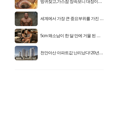
방귀잦고,가스참 장속보니 대장이아
니라..
세계에서 가장 큰 중요부위를 가진 남
자의 진실
5cm 왜소남이 한 달 만에 거물 된 사
연
천안아산 아파트값 난리났다! 20년
전 분양가..