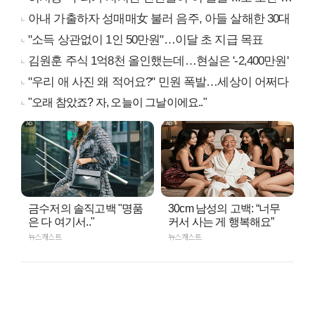
아내 가출하자 성매매女 불러 음주, 아들 살해한 30대
"소득 상관없이 1인 50만원"…이달 초 지급 목표
김원훈 주식 1억8천 올인했는데…현실은 '-2,400만원'
"우리 애 사진 왜 적어요?" 민원 폭발…세상이 어쩌다
"오래 참았죠? 자, 오늘이 그날이에요.."
금수저의 솔직고백 "명품
30cm 남성의 고백: “너무
은 다 여기서.."
커서 사는 게 행복해요”
뉴스캐스트
뉴스캐스트