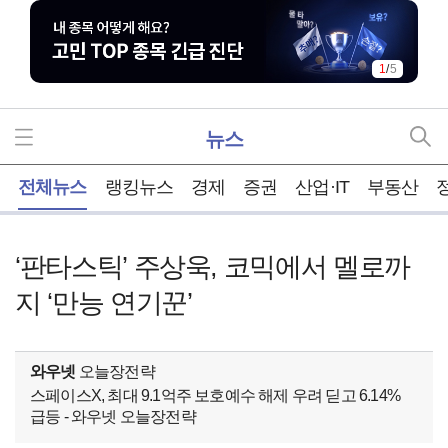
1
/
5
뉴스
홈
전체뉴스
랭킹뉴스
경제
증권
산업·IT
부동산
‘판타스틱’ 주상욱, 코믹에서 멜로까
지 ‘만능 연기꾼’
와우넷
오늘장전략
스페이스X, 최대 9.1억주 보호예수 해제 우려 딛고 6.14%
급등 - 와우넷 오늘장전략