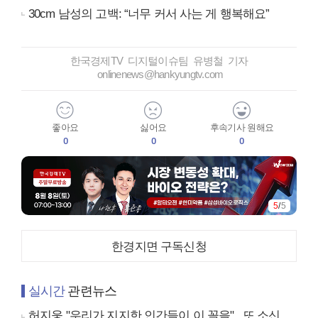
30cm 남성의 고백: “너무 커서 사는 게 행복해요”
한국경제TV 디지털이슈팀 유병철 기자
onlinenews@hankyungtv.com
좋아요
싫어요
후속기사 원해요
0
0
0
5
/
5
한경지면 구독신청
실시간
관련뉴스
허지웅 "우리가 지지한 인간들이 이 꼴을"...또 소신 발언