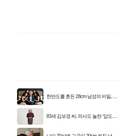
한반도를 흔든 28cm 남성의 비밀, 매
일 밤 즐거워
83세 김보경 씨, 의사도 놀란 ‘압도적
피지컬’
나이 70살에 그곳이 20cm 커진 남자..