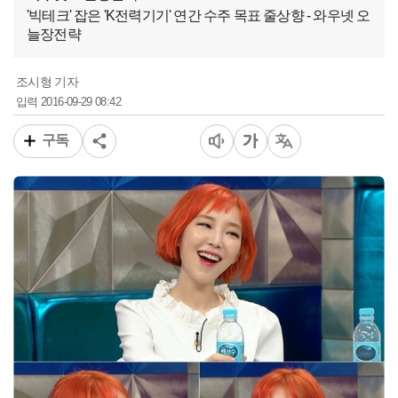
'빅테크' 잡은 'K전력기기' 연간 수주 목표 줄상향 - 와우넷 오
늘장전략
조시형 기자
2016-09-29 08:42
입력
구독