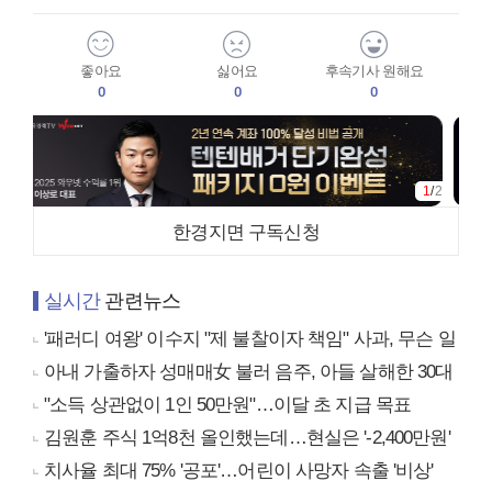
좋아요
싫어요
후속기사 원해요
0
0
0
1
/
2
한경지면 구독신청
실시간
관련뉴스
'패러디 여왕' 이수지 "제 불찰이자 책임" 사과, 무슨 일
아내 가출하자 성매매女 불러 음주, 아들 살해한 30대
"소득 상관없이 1인 50만원"…이달 초 지급 목표
김원훈 주식 1억8천 올인했는데…현실은 '-2,400만원'
치사율 최대 75% '공포'…어린이 사망자 속출 '비상'