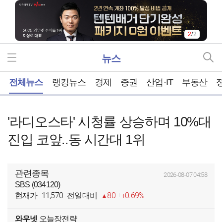
2
/
2
뉴스
홈
전체뉴스
랭킹뉴스
경제
증권
산업·IT
부동산
'라디오스타' 시청률 상승하며 10%대
진입 코앞..동 시간대 1위
관련종목
2026-08-07 04:58
SBS (034120)
11,570
80
0.69%
현재가
전일대비
와우넷
오늘장전략