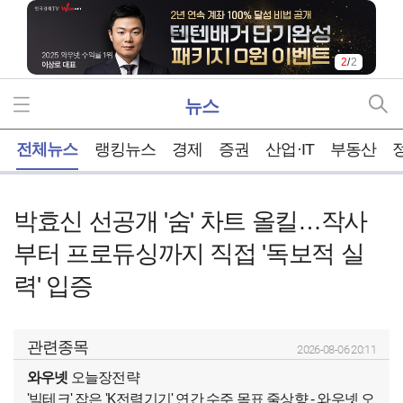
2
/
2
뉴스
홈
전체뉴스
랭킹뉴스
경제
증권
산업·IT
부동산
박효신 선공개 '숨' 차트 올킬…작사
부터 프로듀싱까지 직접 '독보적 실
력' 입증
관련종목
2026-08-06 20:11
와우넷
오늘장전략
'빅테크' 잡은 'K전력기기' 연간 수주 목표 줄상향 - 와우넷 오