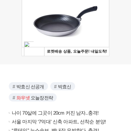
박효신 선공개
박효신
와우넷
오늘장전략
나이 70살에 그곳이 20cm 커진 남자..충격!
서울 마지막 ‘7억대’ 신축 아파트, 선착순 분양!
“루테인” 뉴스속보, 백내장 유발한다..충격!