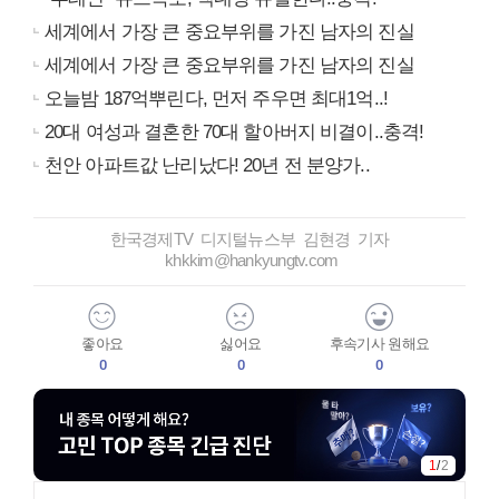
세계에서 가장 큰 중요부위를 가진 남자의 진실
세계에서 가장 큰 중요부위를 가진 남자의 진실
오늘밤 187억뿌린다, 먼저 주우면 최대1억..!
20대 여성과 결혼한 70대 할아버지 비결이..충격!
천안 아파트값 난리났다! 20년 전 분양가..
한국경제TV 디지털뉴스부 김현경 기자
khkkim@hankyungtv.com
좋아요
싫어요
후속기사 원해요
0
0
0
1
/
2