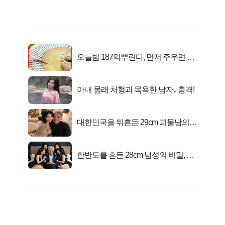
오늘밤 187억뿌린다, 먼저 주우면 최
대1억..!
아내 몰래 처형과 목욕한 남자.. 충격!
대한민국을 뒤흔든 29cm 괴물남의
진실
한반도를 흔든 28cm 남성의 비밀, 매
일 밤 즐거워