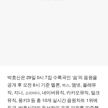
박효신은 29일 0시 7집 수록곡인 ‘숨’의 음원을
공개 후 오전 8시 기준 멜론,
, 엠넷, 올레뮤
벅스
직, 지니,
, 네이버뮤직, 카카오뮤직, 밀크
소리바다
뮤직, 몽키3 등 총 10개 실시간 음원차트 1위에
등극, 박효신만의 독보적인 음원 파워를 입증했