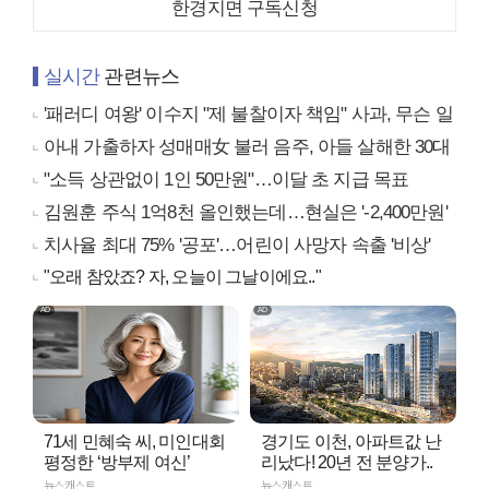
한경지면 구독신청
실시간
관련뉴스
'패러디 여왕' 이수지 "제 불찰이자 책임" 사과, 무슨 일
아내 가출하자 성매매女 불러 음주, 아들 살해한 30대
"소득 상관없이 1인 50만원"…이달 초 지급 목표
김원훈 주식 1억8천 올인했는데…현실은 '-2,400만원'
치사율 최대 75% '공포'…어린이 사망자 속출 '비상'
"오래 참았죠? 자, 오늘이 그날이에요.."
71세 민혜숙 씨, 미인대회
경기도 이천, 아파트값 난
평정한 ‘방부제 여신’
리났다! 20년 전 분양가..
뉴스캐스트
뉴스캐스트