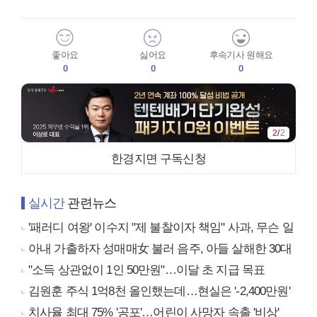
좋아요
싫어요
후속기사 원해요
0
0
0
2
/
2
한경지면 구독신청
실시간
관련뉴스
'패러디 여왕' 이수지 "제 불찰이자 책임" 사과, 무슨 일
아내 가출하자 성매매女 불러 음주, 아들 살해한 30대
"소득 상관없이 1인 50만원"…이달 초 지급 목표
김원훈 주식 1억8천 올인했는데…현실은 '-2,400만원'
치사율 최대 75% '공포'…어린이 사망자 속출 '비상'