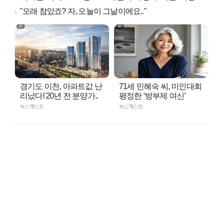
"오래 참았죠? 자, 오늘이 그날이에요.."
경기도 이천, 아파트값 난
71세 민혜숙 씨, 미인대회
리났다! 20년 전 분양가..
평정한 ‘방부제 여신’
뉴스캐스트
뉴스캐스트