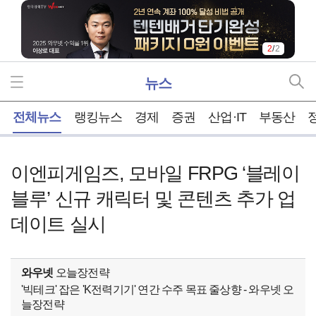
2
/
2
뉴스
홈
전체뉴스
랭킹뉴스
경제
증권
산업·IT
부동산
이엔피게임즈, 모바일 FRPG ‘블레이
블루’ 신규 캐릭터 및 콘텐츠 추가 업
데이트 실시
와우넷
오늘장전략
'빅테크' 잡은 'K전력기기' 연간 수주 목표 줄상향 - 와우넷 오
늘장전략