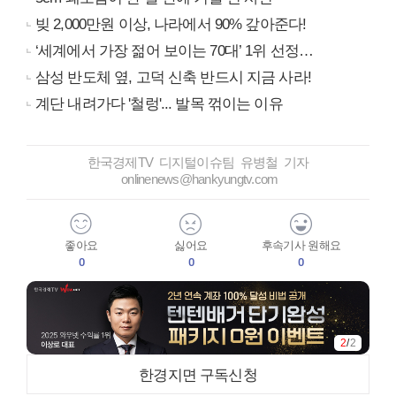
빚 2,000만원 이상, 나라에서 90% 갚아준다!
‘세계에서 가장 젊어 보이는 70대’ 1위 선정…
삼성 반도체 옆, 고덕 신축 반드시 지금 사라!
계단 내려가다 '철렁'... 발목 꺾이는 이유
한국경제TV 디지털이슈팀 유병철 기자
onlinenews@hankyungtv.com
좋아요
싫어요
후속기사 원해요
0
0
0
1
/
2
한경지면 구독신청