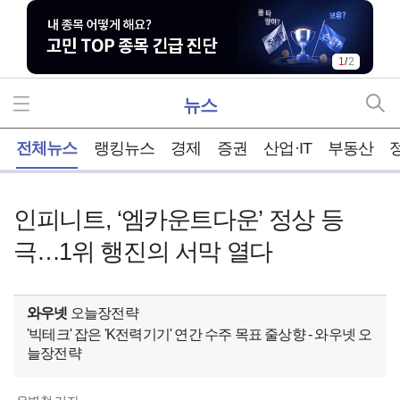
1
/
2
뉴스
홈
전체뉴스
랭킹뉴스
경제
증권
산업·IT
부동산
인피니트, ‘엠카운트다운’ 정상 등
극…1위 행진의 서막 열다
와우넷
오늘장전략
'빅테크' 잡은 'K전력기기' 연간 수주 목표 줄상향 - 와우넷 오
늘장전략