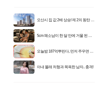
오산시 집 값 2배 상승! 제 2의 동탄 신
화..
5cm 왜소남이 한 달 만에 거물 된 사
연
오늘밤 187억뿌린다, 먼저 주우면 최
대1억..!
아내 몰래 처형과 목욕한 남자.. 충격!