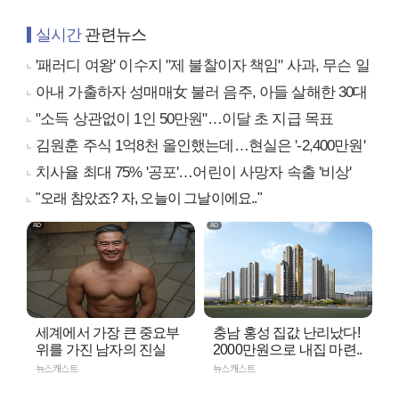
실시간
관련뉴스
'패러디 여왕' 이수지 "제 불찰이자 책임" 사과, 무슨 일
아내 가출하자 성매매女 불러 음주, 아들 살해한 30대
"소득 상관없이 1인 50만원"…이달 초 지급 목표
김원훈 주식 1억8천 올인했는데…현실은 '-2,400만원'
치사율 최대 75% '공포'…어린이 사망자 속출 '비상'
"오래 참았죠? 자, 오늘이 그날이에요.."
세계에서 가장 큰 중요부
충남 홍성 집값 난리났다!
위를 가진 남자의 진실
2000만원으로 내집 마련..
뉴스캐스트
뉴스캐스트