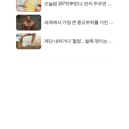
오늘밤 187억뿌린다, 먼저 주우면 최
대1억..!
세계에서 가장 큰 중요부위를 가진 남
자의 진실
계단 내려가다 '철렁'... 발목 꺾이는 이
유