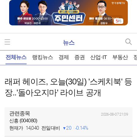
5
/
6
뉴스
홈
전체뉴스
랭킹뉴스
경제
증권
산업·IT
부동산
래퍼 헤이즈, 오늘(30일) '스케치북' 등
장..'돌아오지마' 라이브 공개
관련종목
2026-08-07 21:09
신흥 (004080)
14,040
20
0.14%
현재가
전일대비