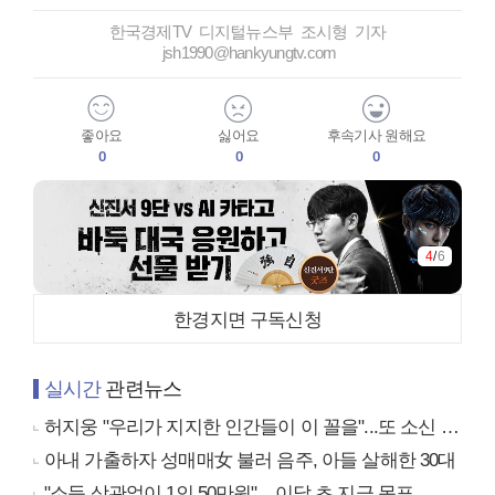
한국경제TV 디지털뉴스부 조시형 기자
jsh1990@hankyungtv.com
좋아요
싫어요
후속기사 원해요
0
0
0
4
/
6
한경지면 구독신청
실시간
관련뉴스
허지웅 "우리가 지지한 인간들이 이 꼴을"...또 소신 발언
아내 가출하자 성매매女 불러 음주, 아들 살해한 30대
"소득 상관없이 1인 50만원"…이달 초 지급 목표