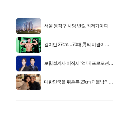
서울 동작구 사당 반값 최저가아파트
마지막...
길이만 27cm…70대 男의 비결이..충
격!
보험설계사 이직시 ‘억’대 프로모션!
키움에셋!
대한민국을 뒤흔든 29cm 괴물남의
진실