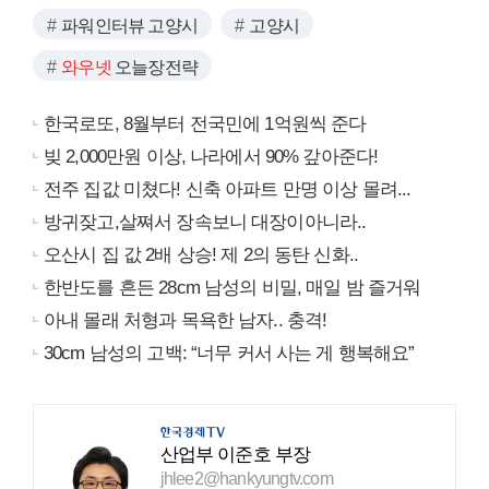
파워인터뷰 고양시
고양시
와우넷
오늘장전략
한국로또, 8월부터 전국민에 1억원씩 준다
빚 2,000만원 이상, 나라에서 90% 갚아준다!
전주 집값 미쳤다! 신축 아파트 만명 이상 몰려...
방귀잦고,살쪄서 장속보니 대장이아니라..
오산시 집 값 2배 상승! 제 2의 동탄 신화..
한반도를 흔든 28cm 남성의 비밀, 매일 밤 즐거워
아내 몰래 처형과 목욕한 남자.. 충격!
30cm 남성의 고백: “너무 커서 사는 게 행복해요”
산업부 이준호 부장
jhlee2@hankyungtv.com