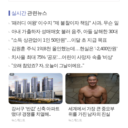
실시간
관련뉴스
'패러디 여왕' 이수지 "제 불찰이자 책임" 사과, 무슨 일
아내 가출하자 성매매女 불러 음주, 아들 살해한 30대
"소득 상관없이 1인 50만원"…이달 초 지급 목표
김원훈 주식 1억8천 올인했는데…현실은 '-2,400만원'
치사율 최대 75% '공포'…어린이 사망자 속출 '비상'
"오래 참았죠? 자, 오늘이 그날이에요.."
강서구 ‘반값’ 신축 아파트
세계에서 가장 큰 중요부
떴다! 경쟁률 치열해..
위를 가진 남자의 진실
뉴스캐스트
뉴스캐스트