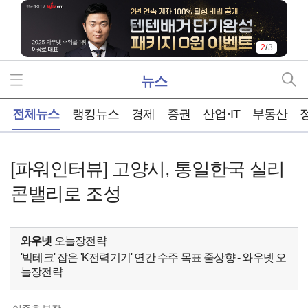
2
/
3
뉴스
홈
전체뉴스
랭킹뉴스
경제
증권
산업·IT
부동산
[파워인터뷰] 고양시, 통일한국 실리
콘밸리로 조성
와우넷
오늘장전략
'빅테크' 잡은 'K전력기기' 연간 수주 목표 줄상향 - 와우넷 오
늘장전략