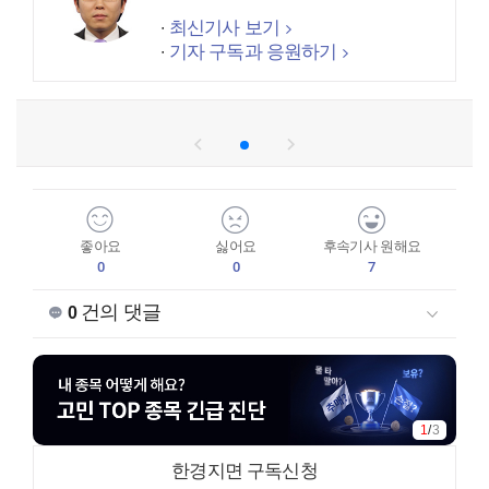
최신기사 보기
기자 구독과 응원하기
좋아요
싫어요
후속기사 원해요
0
0
7
건의 댓글
0
1
/
3
한경지면 구독신청