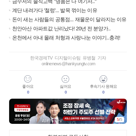
금수저의 솔직고백 "명품은 다 여기서.."
계단 내려가다 '철렁'... 발목 꺾이는 이유
돈이 새는 사람들의 공통점... 재물운이 달라지는 이유
천안아산 아파트값 난리났다! 20년 전 분양가..
온천에서 아내 몰래 처형과 사랑나눈 이야기..충격!
한국경제TV 디지털이슈팀 유병철 기자
onlinenews@hankyungtv.com
좋아요
싫어요
후속기사 원해요
0
0
0
5
/
5