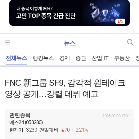
1
/
5
뉴스
홈
전체뉴스
랭킹뉴스
경제
증권
산업·IT
부동산
FNC 新그룹 SF9, 감각적 원테이크
영상 공개…강렬 데뷔 예고
관련종목
2026-08-09 17:01
예스24 (053280)
3,230
70
2.21%
현재가
전일대비