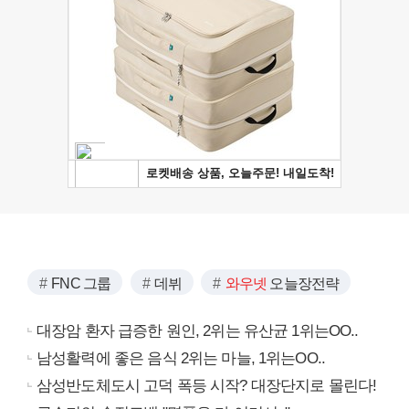
FNC 그룹
데뷔
와우넷
오늘장전략
대장암 환자 급증한 원인, 2위는 유산균 1위는OO..
남성활력에 좋은 음식 2위는 마늘, 1위는OO..
삼성반도체도시 고덕 폭등 시작? 대장단지로 몰린다!