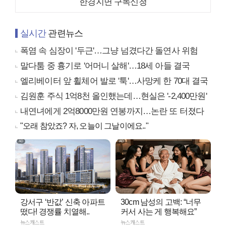
한경지면 구독신청
실시간
관련뉴스
폭염 속 심장이 '두근'…그냥 넘겼다간 돌연사 위험
말다툼 중 흉기로 '어머니 살해'…18세 아들 결국
엘리베이터 앞 휠체어 발로 '툭'…사망케 한 70대 결국
김원훈 주식 1억8천 올인했는데…현실은 '-2,400만원'
내연녀에게 2억8000만원 연봉까지…논란 또 터졌다
"오래 참았죠? 자, 오늘이 그날이에요.."
강서구 ‘반값’ 신축 아파트
30cm 남성의 고백: “너무
떴다! 경쟁률 치열해..
커서 사는 게 행복해요”
뉴스캐스트
뉴스캐스트