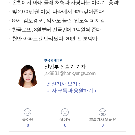
온천에서 아내 몰래 처형과 사랑나눈 이야기..충격!
빚 2,000만원 이상, 나라에서 90% 갚아준다!
83세 김보경 씨, 의사도 놀란 ‘압도적 피지컬’
한국로또, 8월부터 전국민에 1억원씩 준다
천안 아파트값 난리났다! 20년 전 분양가..
산업부 장슬기 기자
jsk9831@hankyungtv.com
최신기사 보기
기자 구독과 응원하기
좋아요
싫어요
후속기사 원해요
0
0
0