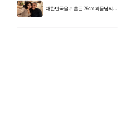
대한민국을 뒤흔든 29cm 괴물남의
진실