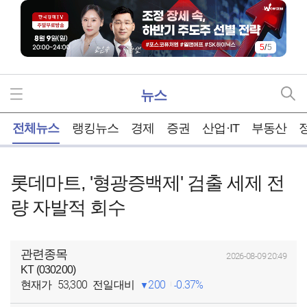
5
/
5
뉴스
홈
전체뉴스
랭킹뉴스
경제
증권
산업·IT
부동산
롯데마트, '형광증백제' 검출 세제 전
량 자발적 회수
관련종목
2026-08-09 20:49
KT (030200)
53,300
200
0.37%
현재가
전일대비