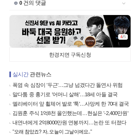
건의 댓글
0
4
/
5
한경지면 구독신청
실시간
관련뉴스
폭염 속 심장이 '두근'…그냥 넘겼다간 돌연사 위험
말다툼 중 흉기로 '어머니 살해'…18세 아들 결국
엘리베이터 앞 휠체어 발로 '툭'…사망케 한 70대 결국
김원훈 주식 1억8천 올인했는데…현실은 '-2,400만원'
내연녀에게 2억8000만원 연봉까지…논란 또 터졌다
"오래 참았죠? 자, 오늘이 그날이에요.."