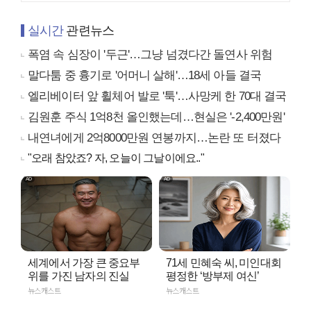
실시간
관련뉴스
폭염 속 심장이 '두근'…그냥 넘겼다간 돌연사 위험
말다툼 중 흉기로 '어머니 살해'…18세 아들 결국
엘리베이터 앞 휠체어 발로 '툭'…사망케 한 70대 결국
김원훈 주식 1억8천 올인했는데…현실은 '-2,400만원'
내연녀에게 2억8000만원 연봉까지…논란 또 터졌다
"오래 참았죠? 자, 오늘이 그날이에요.."
세계에서 가장 큰 중요부
71세 민혜숙 씨, 미인대회
위를 가진 남자의 진실
평정한 ‘방부제 여신’
뉴스캐스트
뉴스캐스트