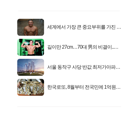
세계에서 가장 큰 중요부위를 가진 남
자의 진실
길이만 27cm…70대 男의 비결이..충
격!
서울 동작구 사당 반값 최저가아파트
마지막...
한국로또, 8월부터 전국민에 1억원씩
준다