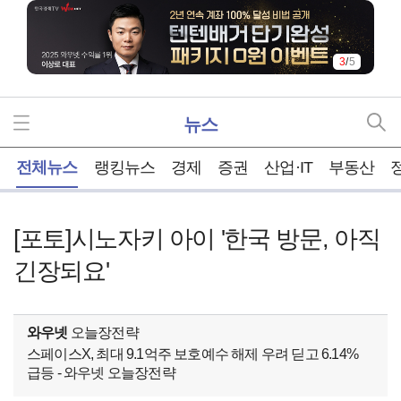
3
/
5
뉴스
홈
전체뉴스
랭킹뉴스
경제
증권
산업·IT
부동산
[포토]시노자키 아이 '한국 방문, 아직
긴장되요'
와우넷
오늘장전략
스페이스X, 최대 9.1억주 보호예수 해제 우려 딛고 6.14%
급등 - 와우넷 오늘장전략