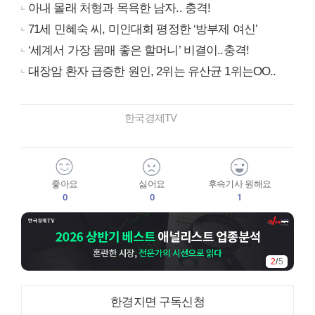
아내 몰래 처형과 목욕한 남자.. 충격!
71세 민혜숙 씨, 미인대회 평정한 ‘방부제 여신’
‘세계서 가장 몸매 좋은 할머니’ 비결이..충격!
대장암 환자 급증한 원인, 2위는 유산균 1위는OO..
한국경제TV
좋아요
싫어요
후속기사 원해요
0
0
1
2
/
5
한경지면 구독신청