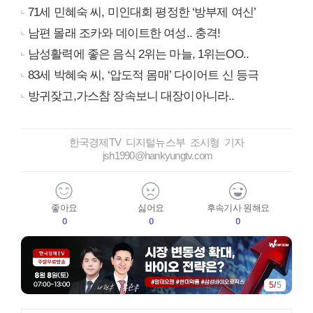
71세 민혜숙 씨, 미인대회 평정한 ‘방부제 여신’
남편 몰래 조카와 데이트한 여성.. 충격!
남성활력에 좋은 음식 2위는 마늘, 1위는OO..
83세 박혜숙 씨, ‘압도적 몸매’ 다이어트 신 등극
방귀잦고,가스참 장속보니 대장이아니라..
한국경제TV 디지털뉴스부 조시형 기자
jsh1990@hankyungtv.com
좋아요
싫어요
후속기사 원해요
0
0
0
5
/
5