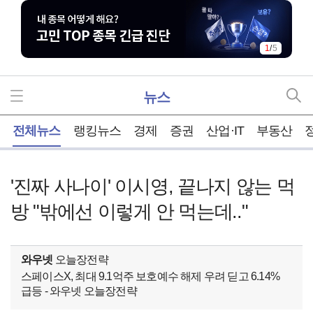
1
/
5
뉴스
홈
전체뉴스
랭킹뉴스
경제
증권
산업·IT
부동산
'진짜 사나이' 이시영, 끝나지 않는 먹
방 "밖에선 이렇게 안 먹는데.."
와우넷
오늘장전략
스페이스X, 최대 9.1억주 보호예수 해제 우려 딛고 6.14%
급등 - 와우넷 오늘장전략