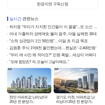
한경지면 구독신청
실시간
관련뉴스
허지웅 "우리가 지지한 인간들이 이 꼴을"...또 소신 발언
아내 가출하자 성매매女 불러 음주, 아들 살해한 30대
"소득 상관없이 1인 50만원"…이달 초 지급 목표
김원훈 주식 1억8천 올인했는데…현실은 '-2,400만원'
"우리 애 사진 왜 적어요?" 민원 폭발…세상이 어쩌다
"오래 참았죠? 자, 오늘이 그날이에요.."
천안 아파트값 난리났다!
경기도 이천, 아파트값 난
20년 전 분양가..
리났다! 20년 전 분양가..