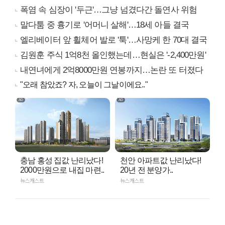
폭염 속 심장이 '두근'…그냥 넘겼다간 돌연사 위험
말다툼 중 흉기로 '어머니 살해'…18세 아들 결국
엘리베이터 앞 휠체어 발로 '툭'…사망케 한 70대 결국
김원훈 주식 1억8천 올인했는데…현실은 '-2,400만원'
내연녀에게 2억8000만원 연봉까지…논란 또 터졌다
"오래 참았죠? 자, 오늘이 그날이에요.."
충남 홍성 집값 난리났다!
천안 아파트값 난리났다!
2000만원으로 내집 마련..
20년 전 분양가..
뉴스캐스트
뉴스캐스트