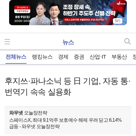
5
/
5
뉴스
홈
전체뉴스
랭킹뉴스
경제
증권
산업·IT
부동산
후지쓰·파나소닉 등 日 기업, 자동 통·
번역기 속속 실용화
와우넷
오늘장전략
스페이스X, 최대 9.1억주 보호예수 해제 우려 딛고 6.14%
급등 - 와우넷 오늘장전략