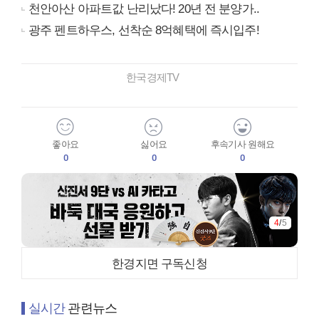
천안아산 아파트값 난리났다! 20년 전 분양가..
광주 펜트하우스, 선착순 8억혜택에 즉시입주!
한국경제TV
좋아요
싫어요
후속기사 원해요
0
0
0
4
/
5
한경지면 구독신청
실시간
관련뉴스