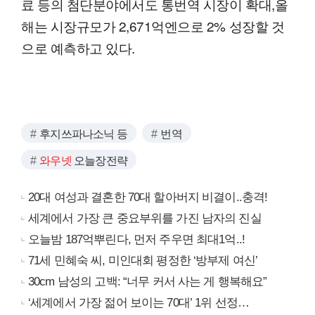
료 등의 첨단분야에서도 통번역 시장이 확대,올
해는 시장규모가 2,671억엔으로 2% 성장할 것
으로 예측하고 있다.
후지쓰파나소닉 등
번역
와우넷
오늘장전략
20대 여성과 결혼한 70대 할아버지 비결이..충격!
세계에서 가장 큰 중요부위를 가진 남자의 진실
오늘밤 187억뿌린다, 먼저 주우면 최대1억..!
71세 민혜숙 씨, 미인대회 평정한 ‘방부제 여신’
30cm 남성의 고백: “너무 커서 사는 게 행복해요”
‘세계에서 가장 젊어 보이는 70대’ 1위 선정…