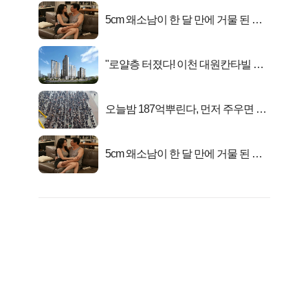
5cm 왜소남이 한 달 만에 거물 된 사
연
"로얄층 터졌다! 이천 대원칸타빌 잔
여세대 긴급 공개"
오늘밤 187억뿌린다, 먼저 주우면 최
대1억..!
5cm 왜소남이 한 달 만에 거물 된 사
연