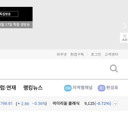
비트코인
91,174,000
(
-0.37%
)
이더리움
2,694,000
(
-0.34%
)
리플
1,454
(
-0.9%
)
→ 2026 상반기 베스트 애널리스트 업종 분석
비트코인 캐시
303,700
(
-0.86%
)
이오스
896
(
-0.45%
)
와우넷
한경구독
로그인
고객센터
비트코인 골드
1,313
(
-763.82%
)
퀀텀
941
(
1.62%
)
럼·연재
랭킹뉴스
지역별채널
편성표
이더리움 클래식
9,125
(
-0.72%
)
798.81
0.36%
)
비트코인
91,174,000
(
-0.37%
)
(
2.86
넷
주식창