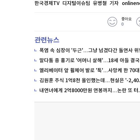
한국경제TV 디지털이슈팀 유병철 기자
online
좋아요
0
관련뉴스
폭염 속 심장이 '두근'…그냥 넘겼다간 돌연사 위
말다툼 중 흉기로 '어머니 살해'…18세 아들 결국
내연녀