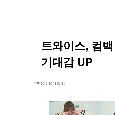
한국경제TV
뉴스홈
머니팜 모닝라이브
증권
굿모닝 작전
금융
오늘장 뭐사지?
부동산
[오후5시] 뉴스플러스
사회
온로드 (ON ROAD) 인사이트
글로벌경제
트와이스, 컴백
랭킹뉴스
기대감 UP
미네르바아카데미
증권 데이터
입력
2016-10-11 08:11
스페셜강의
특징주 뉴스
투자/재테크
매매신호 (랭킹100
부동산/세무
투자분석
산업
국내증시
[모집-3기-] 돈버는 트레이딩 투자 북클럽
환율