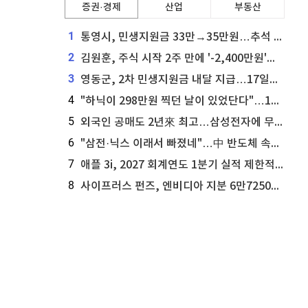
증권·경제
산업
부동산
1
통영시, 민생지원금 33만→35만원…추석 전 푼다
2
김원훈, 주식 시작 2주 만에 '-2,400만원'…"차 한 대 값 날렸다"
3
영동군, 2차 민생지원금 내달 지급…17일부터 신청 접수
4
"하닉이 298만원 찍던 날이 있었단다"…100만 클릭 '전래동화' 정체
5
외국인 공매도 2년來 최고…삼성전자에 무슨일이 [B급기자의 B급리포트]
6
"삼전·닉스 이래서 빠졌네"…中 반도체 속사정 [B급기자의 B급리포트]
7
애플 3i, 2027 회계연도 1분기 실적 제한적 검토 통과
8
사이프러스 펀즈, 엔비디아 지분 6만7250주 매각