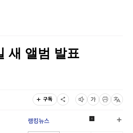
홈
AI추천
품
마켓이슈
특징주
이벤트
일 새 앨범 발표
구독
랭킹뉴스