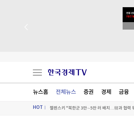
젤렌스키 "북한군 3만∼5만 러 배치…韓과 협력 
[속보] 강원·TK 與경선 당원투표…金 48.54%·鄭 
'모친 흉기 살해' 10대, 반려견도 죽였다...취재진
[포토+] 박정민, '멋짐 가득한 모습~'
"나야, '흑백요리사' 시즌3"
[온에어] 국고처 3부
뉴스홈
전체뉴스
증권
경제
금융
젤렌스키 "북한군 3만∼5만 러 배치…韓과 협력 
HOT
젤렌스키 "북한군 3만∼5만 러 배치…韓과 협력 
ON AIR
뉴스