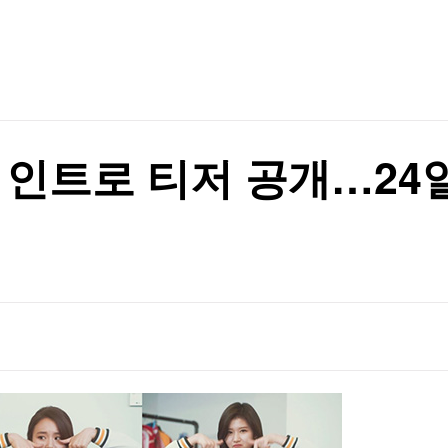
TV홈
무료방송
전체뉴스
증권
파트너스
경제
종목핫라인
추천 상
산업
경제
오늘의 
정치
생활경제
수익후기
국제
기업·CEO
이벤트
칼럼·연재
 인트로 티저 공개…24
특집방송
전체 프로그램
채널/편성
지역별채널
)
편성표