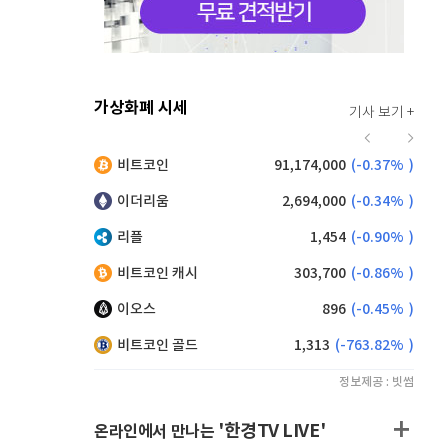
가상화폐 시세
기사 보기 +
941
(
1.62%
)
비트코인
91,174,000
(
-0.37%
)
,125
(
-0.72%
)
이더리움
2,694,000
(
-0.34%
)
리플
1,454
(
-0.90%
)
비트코인 캐시
303,700
(
-0.86%
)
이오스
896
(
-0.45%
)
비트코인 골드
1,313
(
-763.82%
)
정보제공 : 빗썸
'한경TV LIVE'
온라인에서 만나는