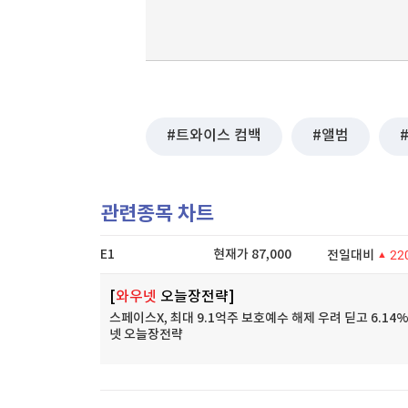
트와이스 컴백
앨범
관련종목 차트
E1
현재가
87,000
전일대비
22
[
와우넷
오늘장전략]
스페이스X, 최대 9.1억주 보호예수 해제 우려 딛고 6.14%
넷 오늘장전략