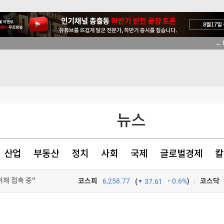
위해 접촉 중"
44.40%·宋 7.06%
[속보] 與 강원·TK 당원투표…최고위원 최민희·박선원·서미화·한민수·김용順
 질문에 '침묵'
뉴스
산업
부동산
정치
사회
국제
글로벌경제
칼
위해 접촉 중"
위해 접촉 중"
코스피
6,258.77
0.6%
)
코스닥
(
37.61
TV프로그램
와우