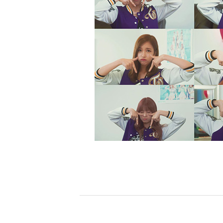
[할인50%] 한·미 투자 올인원 클래스
해외증시