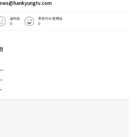
news@hankyungtv.com
싫어요
후속기사 원해요
0
0
험
엘리베이터 앞 휠체어 발로 '툭'…사망케 한 70대 결국
김원훈 주식 1억8천 올인했는데…현실은 '-2,400만원'
에게 2억8000만원 연봉까지…논란 또 터졌다