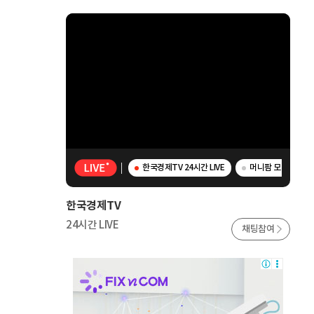
한국경제TV 24시간 LIVE
머니팜 모닝라이브 
한국경제TV
24시간 LIVE
채팅참여