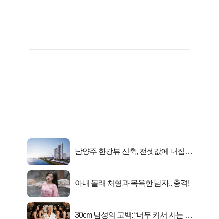
남양주 한강뷰 신축, 전셋값에 내집마
련!
아내 몰래 처형과 목욕한 남자.. 충격!
30cm 남성의 고백: “너무 커서 사는 게