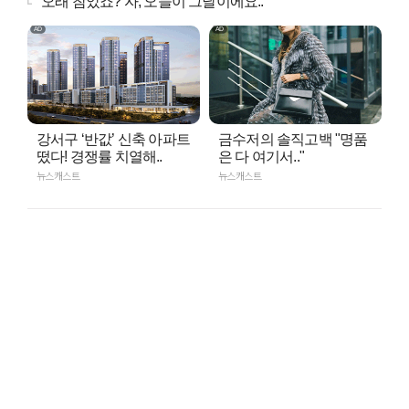
"오래 참았죠? 자, 오늘이 그날이에요.."
강서구 ‘반값’ 신축 아파트
금수저의 솔직고백 "명품
떴다! 경쟁률 치열해..
은 다 여기서.."
뉴스캐스트
뉴스캐스트