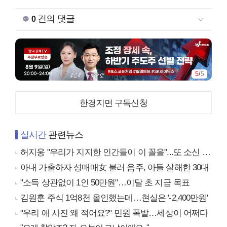
건의 댓글
0
5
/
5
한경지면 구독신청
실시간
관련뉴스
허지웅 "우리가 지지한 인간들이 이 꼴을"...또 소신 발언
아내 가출하자 성매매女 불러 음주, 아들 살해한 30대
"소득 상관없이 1인 50만원"…이달 초 지급 목표
김원훈 주식 1억8천 올인했는데…현실은 '-2,400만원'
"우리 애 사진 왜 적어요?" 민원 폭발…세상이 어쩌다