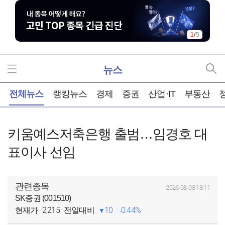
1
/
5
뉴스
홈
전체뉴스
랭킹뉴스
경제
증권
산업·IT
부동산
키움예스저축은행 출범…임경호 대
표이사 선임
관련종목
2026-08-08 18:11
SK증권 (001510)
2,215
10
0.44%
현재가
전일대비