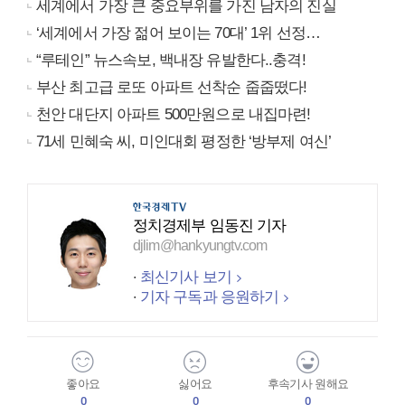
세계에서 가장 큰 중요부위를 가진 남자의 진실
‘세계에서 가장 젊어 보이는 70대’ 1위 선정…
“루테인” 뉴스속보, 백내장 유발한다..충격!
부산 최고급 로또 아파트 선착순 줍줍떴다!
천안 대단지 아파트 500만원으로 내집마련!
71세 민혜숙 씨, 미인대회 평정한 ‘방부제 여신’
정치경제부 임동진 기자
djlim@hankyungtv.com
최신기사 보기
기자 구독과 응원하기
좋아요
싫어요
후속기사 원해요
0
0
0