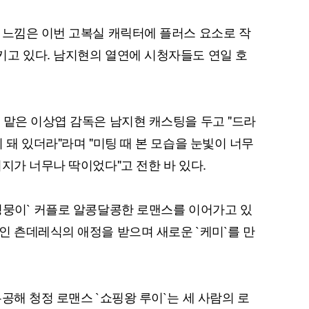
 느낌은 이번 고복실 캐릭터에 플러스 요소로 작
고 있다. 남지현의 열연에 시청자들도 연일 호
퀀텀
 맡은 이상엽 감독은 남지현 캐스팅을 두고 "드라
 돼 있더라"라며 "미팅 때 본 모습을 눈빛이 너무
이더리움 클래식
9
지가 너무나 딱이었다"고 전한 바 있다.
멍뭉이` 커플로 알콩달콩한 로맨스를 이어가고 있
인 츤데레식의 애정을 받으며 새로운 `케미`를 만
공해 청정 로맨스 `쇼핑왕 루이`는 세 사람의 로