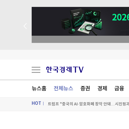
뉴스홈
전체뉴스
증권
경제
금융
트럼프 "중국의 AI·암호화폐 장악 안돼…시진핑과
HOT
세우타 사태에 흔들린 유럽 국경…스페인·이탈리
밀레이, 브라질 대선 앞두고 '反룰라' 우파정상회
ON AIR
뉴스
트럼프, '탄약부족' 보도에 격노…"'누가 흘리나' 