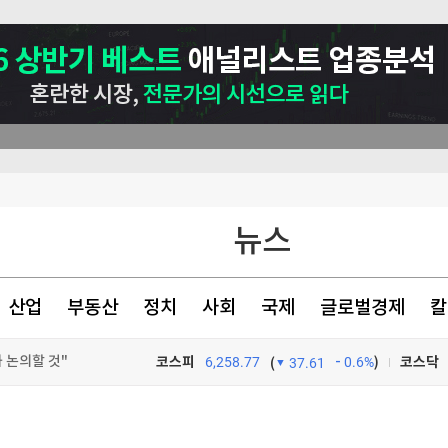
뉴스
산업
부동산
정치
사회
국제
글로벌경제
칼
 논의할 것"
아 정면충돌
코스피
6,258.77
0.6%
)
코스닥
(
37.61
의 추진
TV프로그램
와우
색출 지시"