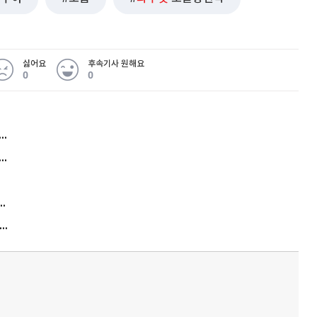
싫어요
후속기사 원해요
0
0
허지웅 "우리가 지지한 인간들이 이 꼴을"...또 소신 발언
아내 가출하자 성매매女 불러 음주, 아들 살해한 30대
김원훈 주식 1억8천 올인했는데…현실은 '-2,400만원'
"우리 애 사진 왜 적어요?" 민원 폭발…세상이 어쩌다