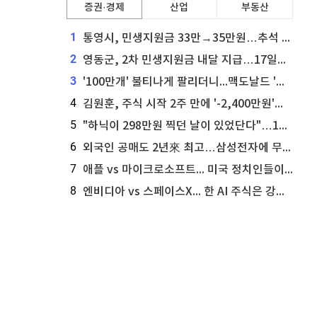
증권·경제
산업
부동산
1
통영시, 민생지원금 33만→35만원…추석 전 푼다
2
영동군, 2차 민생지원금 내달 지급…17일부터 신청 접수
3
'100만개' 불티나게 팔리더니...맥도날드 '충주찰옥수수버거' 돌연 판매 종료
4
김원훈, 주식 시작 2주 만에 '-2,400만원'…"차 한 대 값 날렸다"
5
"하닉이 298만원 찍던 날이 있었단다"…100만 클릭 '전래동화' 정체
6
외국인 공매도 2년來 최고…삼성전자에 무슨일이 [B급기자의 B급리포트]
7
애플 vs 마이크로소프트... 미국 정치인들이 사들이는 빅테크 주식은?
8
엔비디아 vs 스페이스X... 한 AI 주식은 강력 매수, 다른 하나는 강력 매도라고 투자자 주장