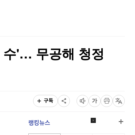
비트코인 캐시
303,400
(
0.36%
)
홈
AI추천
이오스
896
(
-0.45%
)
품
마켓이슈
특징주
이벤트
비트코인 골드
1,313
(
-763.82%
)
퀀텀
912
(
-0.44%
)
 수'… 무공해 청정
이더리움 클래식
9,130
(
0.05%
)
비트코인
91,362,000
(
0.02%
)
구독
랭킹뉴스