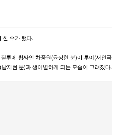
 한 수가 됐다.
는 질투에 휩싸인 차중원(윤상현 분)이 루이(서인국
(남지현 분)과 생이별하게 되는 모습이 그려졌다.