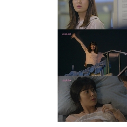
[할인50%] 한·미 투자 올인원 클래스
해외증시