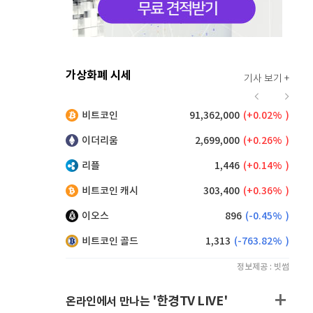
가상화폐 시세
기사 보기 +
912
(
-0.44%
)
비트코인
91,362,000
(
0.02%
)
,130
(
0.05%
)
이더리움
2,699,000
(
0.26%
)
리플
1,446
(
0.14%
)
비트코인 캐시
303,400
(
0.36%
)
이오스
896
(
-0.45%
)
비트코인 골드
1,313
(
-763.82%
)
정보제공 : 빗썸
'한경TV LIVE'
온라인에서 만나는