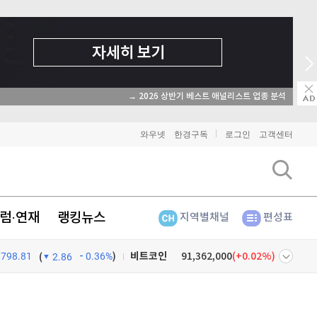
→ 2026 상반기 베스트 애널리스트 업종 분석
와우넷
한경구독
로그인
고객센터
럼·연재
랭킹뉴스
지역별채널
편성표
비트코인
91,362,000
(
0.02%
)
798.81
0.36%
)
이더리움
2,699,000
(
0.26%
)
(
2.86
리플
1,446
(
0.14%
)
넷
주식창