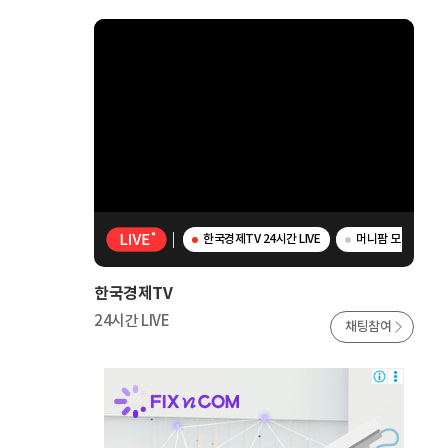
한국경제TV 24시간 LIVE
머니팜 모닝라이브 
한국경제TV
24시간 LIVE
채팅참여