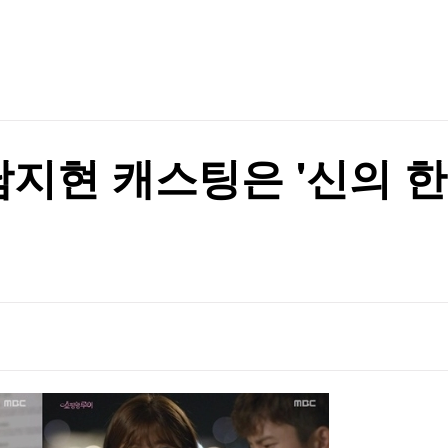
TV홈
무료방송
전체뉴스
증권
파트너스
경제
종목핫라인
추천 상
산업
경제
오늘의 
정치
생활경제
수익후기
국제
기업·CEO
이벤트
칼럼·연재
 논의할 것"
남지현 캐스팅은 '신의 한
특집방송
 논의할 것"
전체 프로그램
채널/편성
지역별채널
)
편성표