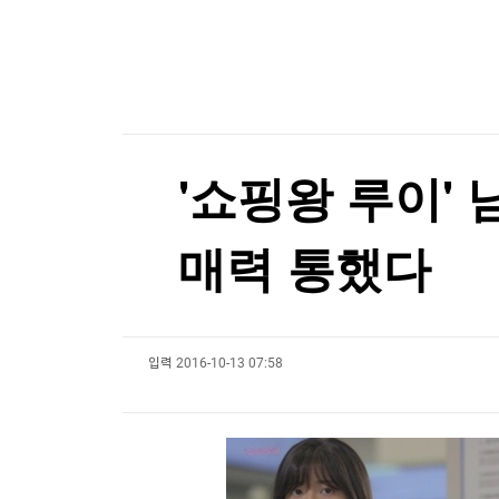
한국경제TV
뉴스홈
[포토+] 박정민, '멋짐 가득한 모습~'
머니팜 모닝라이브
증권
굿모닝 작전
금융
"나야, '흑백요리사' 시즌3"
오늘장 뭐사지?
부동산
[온에어] ETF 골든타임
[오후5시] 뉴스플러스
사회
온로드 (ON ROAD) 인사이트
글로벌경제
트럼프 "중국의 AI·암호화폐 장악 안돼…시진핑과
'쇼핑왕 루이' 
랭킹뉴스
트럼프 "중국의 AI·암호화폐 장악 안돼…시진핑과
매력 통했다
미네르바아카데미
증권 데이터
입력
2016-10-13 07:58
스페셜강의
특징주 뉴스
투자/재테크
매매신호 (랭킹100
부동산/세무
투자분석
산업
국내증시
[모집-3기-] 돈버는 트레이딩 투자 북클럽
환율