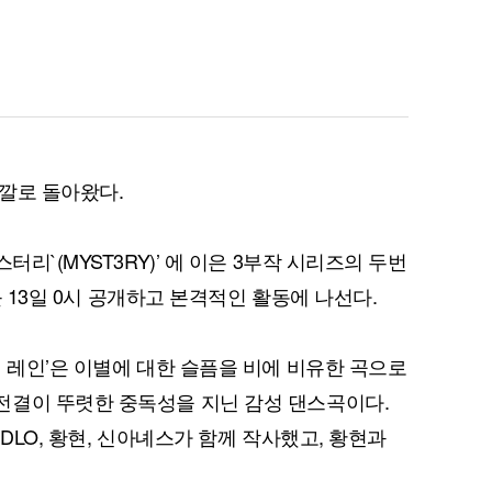
깔로 돌아왔다.
터리`(MYST3RY)’ 에 이은 3부작 시리즈의 두번
’를 13일 0시 공개하고 본격적인 활동에 나선다.
더 레인’은 이별에 대한 슬픔을 비에 비유한 곡으로
전결이 뚜렷한 중독성을 지닌 감성 댄스곡이다.
 GDLO, 황현, 신아녜스가 함께 작사했고, 황현과