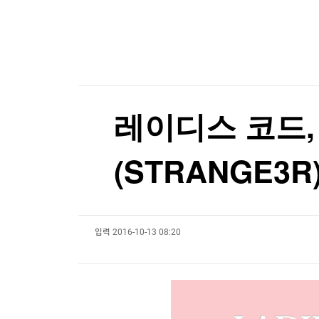
[온에어] 더 워룸
한국경제TV
뉴스홈
머니팜 모닝라이브
증권
'전쟁 반대' 러 야당, 9월 총선 후보 못 내나
굿모닝 작전
금융
'전쟁 반대' 러 야당, 9월 총선 후보 못 내나
오늘장 뭐사지?
부동산
[오후5시] 뉴스플러스
사회
온로드 (ON ROAD) 인사이트
글로벌경제
레이디스 코드,
랭킹뉴스
(STRANGE3R
미네르바아카데미
증권 데이터
입력
2016-10-13 08:20
스페셜강의
특징주 뉴스
투자/재테크
매매신호 (랭킹100
부동산/세무
투자분석
산업
국내증시
[모집-3기-] 돈버는 트레이딩 투자 북클럽
환율