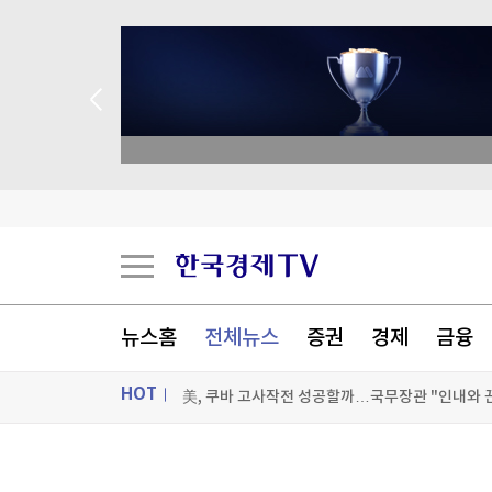
종목 무료 정밀 진단
'전쟁 반대' 러 야당, 9월 총선 후보 못 내나
팔란티어의 경고…스페이스X, 저점 찍었나[박신영
팔란티어의 경고…스페이스X, 저점 찍었나[박신영
뉴스홈
전체뉴스
증권
경제
금융
美, 쿠바 고사작전 성공할까…국무장관 "인내와 
HOT
[포토+] 박정민, '멋짐 가득한 모습~'
ON AIR
뉴스
"나야, '흑백요리사' 시즌3"