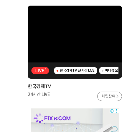
한국경제TV 24시간 LIVE
머니팜 모닝라이브 
한국경제TV
24시간 LIVE
채팅참여