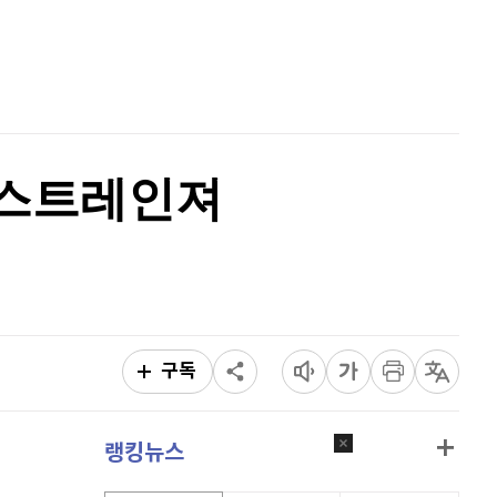
홈
퀀텀
912
(
-0.44%
)
AI추천
이더리움 클래식
9,125
(
0%
)
품
마켓이슈
특징주
이벤트
비트코인
91,150,000
(
-0.22%
)
 ‘스트레인져
구독
랭킹뉴스