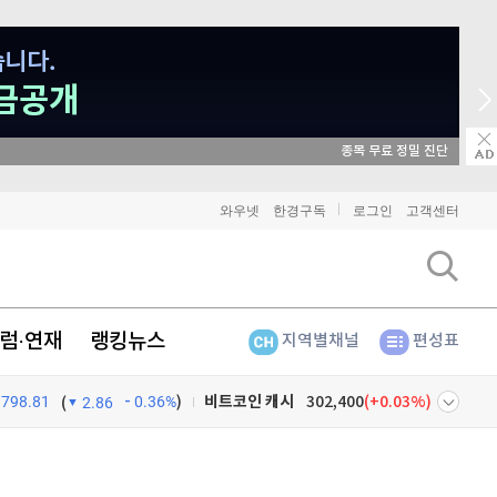
매일 매일 꽝 없는 
와우넷
한경구독
로그인
고객센터
비트코인
91,150,000
(
-0.22%
)
이더리움
2,692,000
(
0%
)
리플
1,431
(
-0.92%
)
럼·연재
랭킹뉴스
지역별채널
편성표
비트코인 캐시
302,400
(
0.03%
)
798.81
0.36%
)
(
2.86
이오스
896
(
-0.45%
)
넷
주식창
비트코인 골드
1,313
(
-763.82%
)