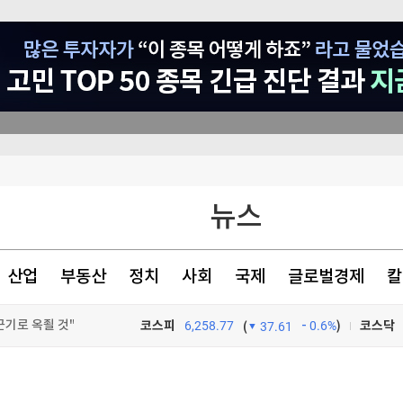
뉴스
의 개장전 요것만]
의 개장전 요것만]
산업
부동산
정치
사회
국제
글로벌경제
칼
끈기로 옥죌 것"
코스피
6,258.77
0.6%
)
코스닥
(
37.61
TV프로그램
와우