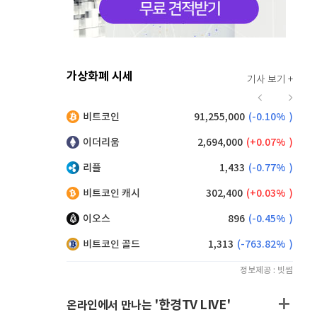
가상화폐 시세
기사 보기 +
912
(
-0.44%
)
비트코인
91,255,000
(
-0.10%
)
,120
(
-0.05%
)
이더리움
2,694,000
(
0.07%
)
리플
1,433
(
-0.77%
)
비트코인 캐시
302,400
(
0.03%
)
이오스
896
(
-0.45%
)
비트코인 골드
1,313
(
-763.82%
)
정보제공 : 빗썸
'한경TV LIVE'
온라인에서 만나는