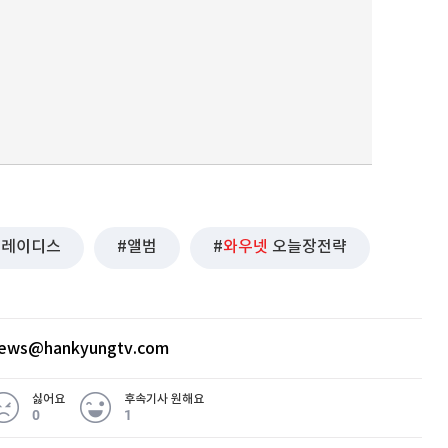
레이디스
앨범
와우넷
오늘장전략
news@hankyungtv.com
싫어요
후속기사 원해요
0
1