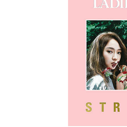
[할인50%] 한·미 투자 올인원 클래스
해외증시