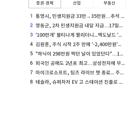
증권·경제
산업
부동산
1
통영시, 민생지원금 33만→35만원…추석 전 푼다
2
영동군, 2차 민생지원금 내달 지급…17일부터 신청 접수
3
'100만개' 불티나게 팔리더니...맥도날드 '충주찰옥수수버거' 돌연 판매 종료
4
김원훈, 주식 시작 2주 만에 '-2,400만원'…"차 한 대 값 날렸다"
5
"하닉이 298만원 찍던 날이 있었단다"…100만 클릭 '전래동화' 정체
6
외국인 공매도 2년來 최고…삼성전자에 무슨일이 [B급기자의 B급리포트]
7
마이크로소프트, 팀즈 라이브 챗 종료... 주가는 상승세
8
테슬라, 슈퍼차저 EV 고 스테이션 진출로 주가 상승