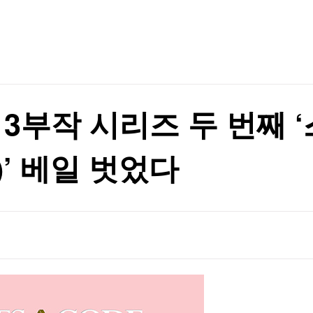
TV홈
무료방송
전체뉴스
증권
파트너스
경제
종목핫라인
추천 상
산업
경제
오늘의 
정치
생활경제
수익후기
국제
기업·CEO
이벤트
칼럼·연재
 3부작 시리즈 두 번째
특집방송
전체 프로그램
)’ 베일 벗었다
채널/편성
지역별채널
)
편성표