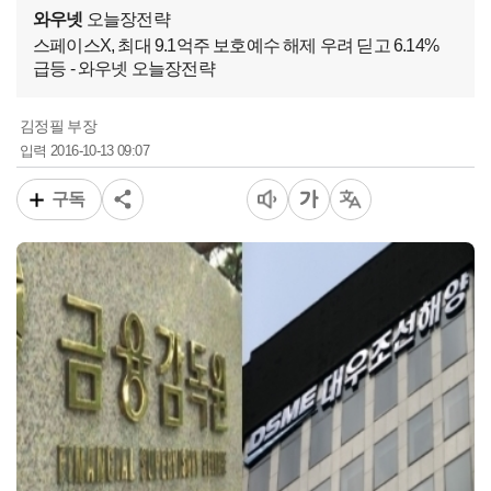
와우넷
오늘장전략
스페이스X, 최대 9.1억주 보호예수 해제 우려 딛고 6.14%
급등 - 와우넷 오늘장전략
김정필 부장
2016-10-13 09:07
입력
구독