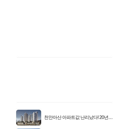
천안아산 아파트값 난리났다! 20년
전 분양가..