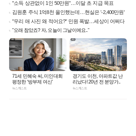
"소득 상관없이 1인 50만원"…이달 초 지급 목표
김원훈 주식 1억8천 올인했는데…현실은 '-2,400만원'
"우리 애 사진 왜 적어요?" 민원 폭발…세상이 어쩌다
"오래 참았죠? 자, 오늘이 그날이에요.."
71세 민혜숙 씨, 미인대회
경기도 이천, 아파트값 난
평정한 ‘방부제 여신’
리났다! 20년 전 분양가..
뉴스캐스트
뉴스캐스트