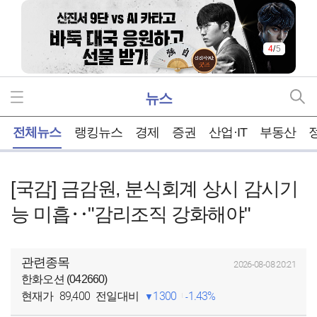
4
/
5
뉴스
홈
전체뉴스
랭킹뉴스
경제
증권
산업·IT
부동산
[국감] 금감원, 분식회계 상시 감시기
능 미흡‥"감리조직 강화해야"
관련종목
2026-08-08 20:21
한화오션 (042660)
89,400
1300
1.43%
현재가
전일대비