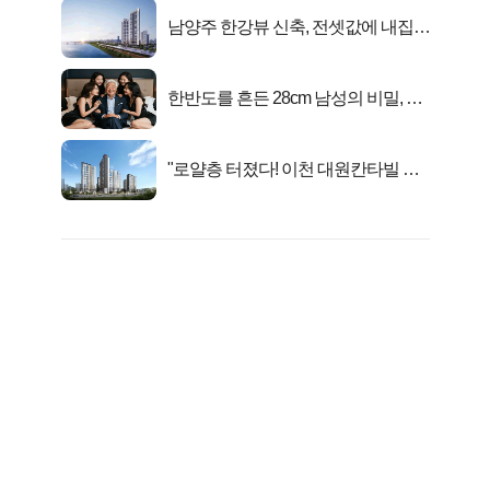
남양주 한강뷰 신축, 전셋값에 내집마
련!
한반도를 흔든 28cm 남성의 비밀, 매
일 밤 즐거워
"로얄층 터졌다! 이천 대원칸타빌 잔
여세대 긴급 공개"