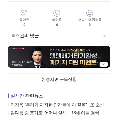
좋아요
싫어요
후속기사 원해요
0
0
0
건의 댓글
0
3
/
5
한경지면 구독신청
실시간
관련뉴스
허지웅 "우리가 지지한 인간들이 이 꼴을"...또 소신 발언
말다툼 중 흉기로 '어머니 살해'…18세 아들 결국