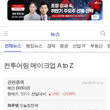
5
/
5
뉴스
홈
전체뉴스
랭킹뉴스
경제
증권
산업·IT
부동산
컨투어링 메이크업 A to Z
관련종목
2026-08-08 16:18
혜인 (003010)
5,910
1360
29.89%
현재가
전일대비
와우넷
오늘장전략