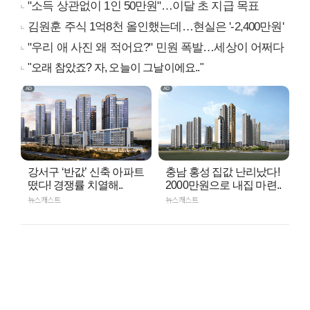
"소득 상관없이 1인 50만원"…이달 초 지급 목표
김원훈 주식 1억8천 올인했는데…현실은 '-2,400만원'
"우리 애 사진 왜 적어요?" 민원 폭발…세상이 어쩌다
"오래 참았죠? 자, 오늘이 그날이에요.."
강서구 ‘반값’ 신축 아파트
충남 홍성 집값 난리났다!
떴다! 경쟁률 치열해..
2000만원으로 내집 마련..
뉴스캐스트
뉴스캐스트