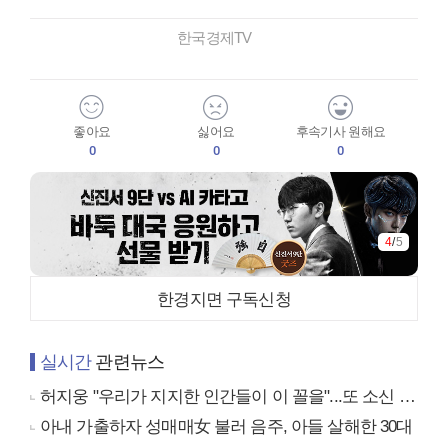
한국경제TV
좋아요
싫어요
후속기사 원해요
0
0
0
4
/
5
한경지면 구독신청
실시간
관련뉴스
허지웅 "우리가 지지한 인간들이 이 꼴을"...또 소신 발언
아내 가출하자 성매매女 불러 음주, 아들 살해한 30대