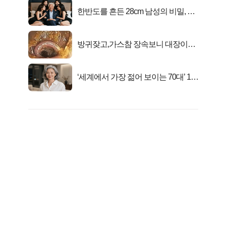
한반도를 흔든 28cm 남성의 비밀, 매
일 밤 즐거워
방귀잦고,가스참 장속보니 대장이아
니라..
‘세계에서 가장 젊어 보이는 70대’ 1위
선정…