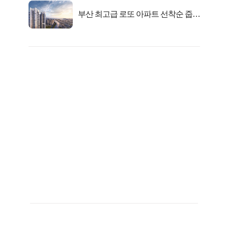
부산 최고급 로또 아파트 선착순 줍줍
떴다!