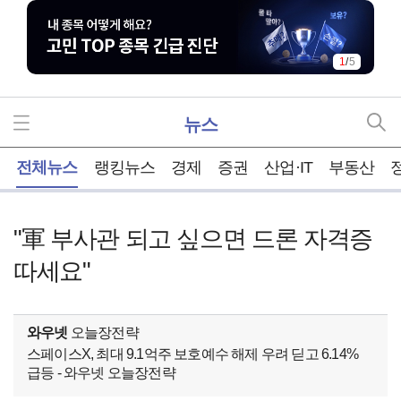
1
/
5
뉴스
홈
전체뉴스
랭킹뉴스
경제
증권
산업·IT
부동산
"軍 부사관 되고 싶으면 드론 자격증
따세요"
와우넷
오늘장전략
스페이스X, 최대 9.1억주 보호예수 해제 우려 딛고 6.14%
급등 - 와우넷 오늘장전략