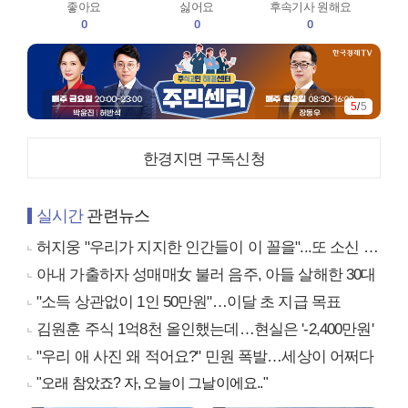
좋아요
싫어요
후속기사 원해요
0
0
0
5
/
5
한경지면 구독신청
실시간
관련뉴스
허지웅 "우리가 지지한 인간들이 이 꼴을"...또 소신 발언
아내 가출하자 성매매女 불러 음주, 아들 살해한 30대
"소득 상관없이 1인 50만원"…이달 초 지급 목표
김원훈 주식 1억8천 올인했는데…현실은 '-2,400만원'
"우리 애 사진 왜 적어요?" 민원 폭발…세상이 어쩌다
"오래 참았죠? 자, 오늘이 그날이에요.."