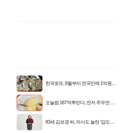
한국로또, 8월부터 전국민에 1억원씩
준다
오늘밤 187억뿌린다, 먼저 주우면 최
대1억..!
83세 김보경 씨, 의사도 놀란 ‘압도적
피지컬’