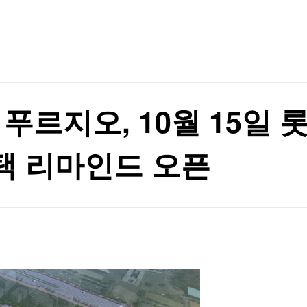
TV홈
무료방송
전체뉴스
증권
파트너스
경제
종목핫라인
추천 상
산업
경제
오늘의 
정치
생활경제
수익후기
국제
기업·CEO
이벤트
칼럼·연재
 푸르지오, 10월 15일
특집방송
전체 프로그램
택 리마인드 오픈
채널/편성
지역별채널
)
편성표