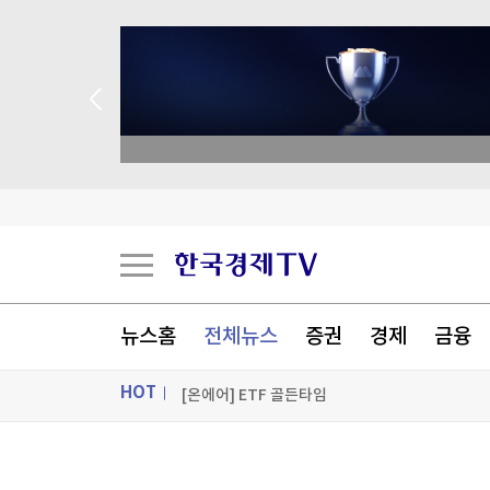
식약처, 알레르기 유발물질 미표시 두부과자 회수
'더샵 여주역더퍼스트' 696가구
academy.co.kr
'더샵 여주역더퍼스트' 696가구
정부는 서두르는데…부산·대전 공공분양 잇단 연
[포토+] 박정민, '멋짐 가득한 모습~'
"나야, '흑백요리사' 시즌3"
뉴스홈
전체뉴스
증권
경제
금융
[온에어] ETF 골든타임
HOT
식약처, 알레르기 유발물질 미표시 두부과자 회수
식약처, 알레르기 유발물질 미표시 두부과자 회수
ON AIR
뉴스