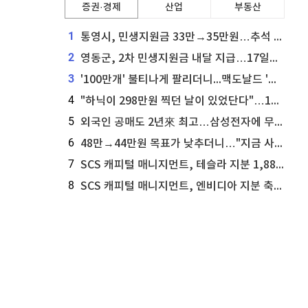
증권·경제
산업
부동산
1
통영시, 민생지원금 33만→35만원…추석 전 푼다
2
영동군, 2차 민생지원금 내달 지급…17일부터 신청 접수
3
'100만개' 불티나게 팔리더니...맥도날드 '충주찰옥수수버거' 돌연 판매 종료
4
"하닉이 298만원 찍던 날이 있었단다"…100만 클릭 '전래동화' 정체
5
외국인 공매도 2년來 최고…삼성전자에 무슨일이 [B급기자의 B급리포트]
6
48만→44만원 목표가 낮추더니…"지금 사라, 70% 오른다"는 종목
7
SCS 캐피털 매니지먼트, 테슬라 지분 1,889주 추가 매수
8
SCS 캐피털 매니지먼트, 엔비디아 지분 축소...8,590주 매도