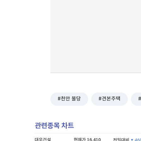
천안 불당
견본주택
관련종목 차트
대우건설
현재가
16,410
전일대비
46