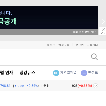
비트코인
90,972,000
(
-0.96%
)
이더리움
2,694,000
(
-0.75%
)
리플
1,451
종목 무료 정밀 진단
(
-2.47%
)
비트코인 캐시
304,400
(
0.69%
)
와우넷
한경구독
로그인
고객센터
이오스
896
(
-0.45%
)
비트코인 골드
1,313
(
-763.82%
)
럼·연재
랭킹뉴스
지역별채널
편성표
퀀텀
923
(
0.33%
)
798.81
0.36%
)
이더리움 클래식
9,220
(
1.32%
)
(
2.86
비트코인
90,972,000
(
-0.96%
)
넷
주식창