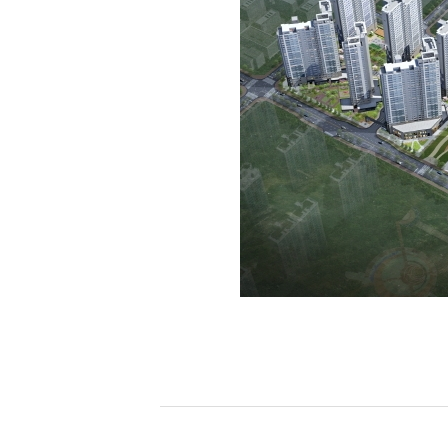
[할인50%] 한·미 투자 올인원 클래스
해외증시