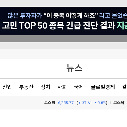
기
뉴스
산업
부동산
정치
사회
국제
글로벌경제
칼
코스피
6,258.77
0.6%
)
코스닥
(
37.61
TV프로그램
와우