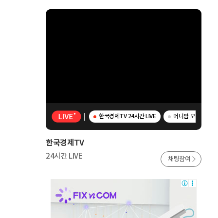
한국경제TV 24시간 LIVE
머니팜 모닝라이브 
한국경제TV
24시간 LIVE
채팅참여