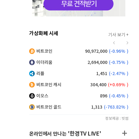
가상화폐 시세
기사 보기 +
923
(
0.33%
)
비트코인
90,972,000
(
-0.96%
)
,220
(
1.32%
)
이더리움
2,694,000
(
-0.75%
)
리플
1,451
(
-2.47%
)
비트코인 캐시
304,400
(
0.69%
)
이오스
896
(
-0.45%
)
비트코인 골드
1,313
(
-763.82%
)
정보제공 : 빗썸
'한경TV LIVE'
온라인에서 만나는