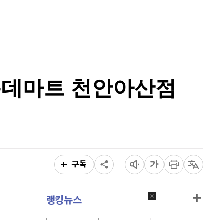
홈
AI추천
품
마켓이슈
특징주
이벤트
 롯데마트 천안아산점
구독
랭킹뉴스