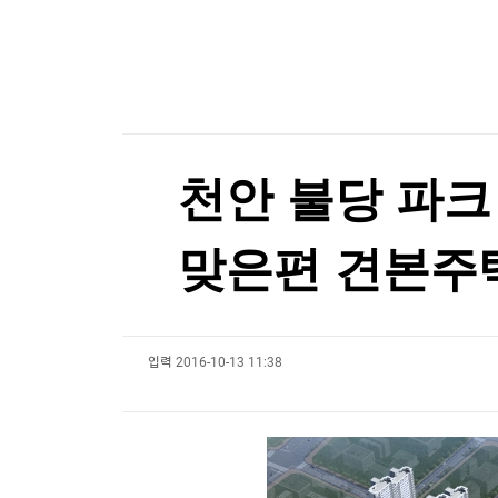
한국경제TV
뉴스홈
머니팜 모닝라이브
증권
굿모닝 작전
금융
오늘장 뭐사지?
부동산
[오후5시] 뉴스플러스
사회
온로드 (ON ROAD) 인사이트
글로벌경제
천안 불당 파크
랭킹뉴스
맞은편 견본주
미네르바아카데미
증권 데이터
입력
2016-10-13 11:38
스페셜강의
특징주 뉴스
투자/재테크
매매신호 (랭킹100
부동산/세무
투자분석
산업
국내증시
[모집-3기-] 돈버는 트레이딩 투자 북클럽
환율