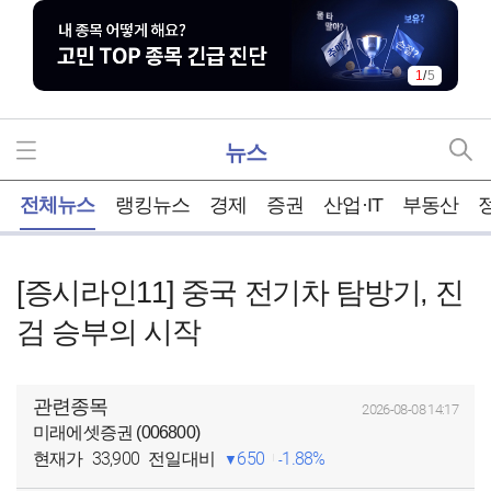
2
/
5
뉴스
홈
전체뉴스
랭킹뉴스
경제
증권
산업·IT
부동산
[증시라인11] 중국 전기차 탐방기, 진
검 승부의 시작
관련종목
2026-08-08 14:17
미래에셋증권 (006800)
33,900
650
1.88%
현재가
전일대비