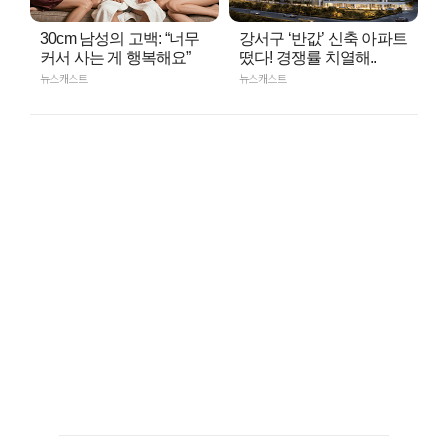
30cm 남성의 고백: “너무
강서구 ‘반값’ 신축 아파트
커서 사는 게 행복해요”
떴다! 경쟁률 치열해..
뉴스캐스트
뉴스캐스트