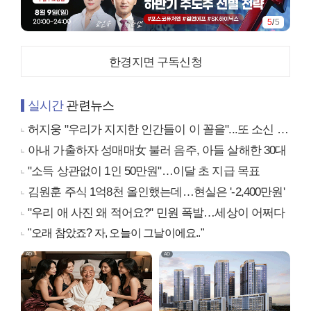
5
/
5
한경지면 구독신청
실시간
관련뉴스
허지웅 "우리가 지지한 인간들이 이 꼴을"...또 소신 발언
아내 가출하자 성매매女 불러 음주, 아들 살해한 30대
"소득 상관없이 1인 50만원"…이달 초 지급 목표
김원훈 주식 1억8천 올인했는데…현실은 '-2,400만원'
"우리 애 사진 왜 적어요?" 민원 폭발…세상이 어쩌다
"오래 참았죠? 자, 오늘이 그날이에요.."