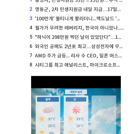
통영시, 민생지원금 33만→35만원…추석 전 푼다
2
영동군, 2차 민생지원금 내달 지급…17일부터 신청 접수
3
'100만개' 불티나게 팔리더니...맥도날드 '충주찰옥수수버거' 돌연 판매 종료
4
월가가 우려한 레버리지, 한국이 아니었나...'상황 인식' 못한 아셴브레너의 추락
5
"하닉이 298만원 찍던 날이 있었단다"…100만 클릭 '전래동화' 정체
6
외국인 공매도 2년來 최고…삼성전자에 무슨일이 [B급기자의 B급리포트]
7
AMD 주가 급등... 리사 수 CEO, 일론 머스크의 엔비디아 찬사에 담담한 반응
8
시티그룹 최고 애널리스트, 마이크로소프트 애저 매출 성공에 주가 전망 상향