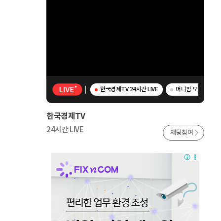
한국경제TV 24시간 LIVE
머니팜 모닝라이브 -
한국경제TV
24시간 LIVE
채팅참여