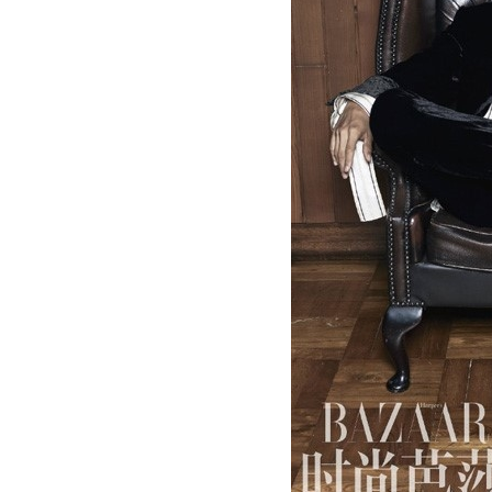
[할인50%] 한·미 투자 올인원 클래스
해외증시