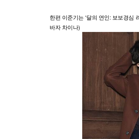
한편 이준기는 ‘달의 연인: 보보경심 
바자 차이나)