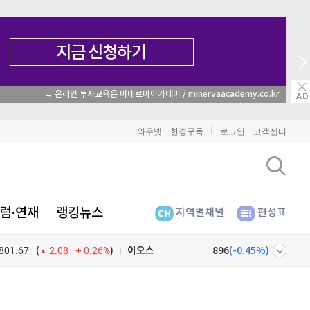
→ 온라인 투자교육은 미네르바아카데미 / minervaacademy.co.kr
비트코인
91,840,000
(
0%
)
와우넷
한경구독
로그인
고객센터
이더리움
2,718,000
(
0.15%
)
리플
1,484
(
-0.13%
)
럼·연재
랭킹뉴스
지역별채널
편성표
비트코인 캐시
304,800
(
0.83%
)
801.67
0.26%
)
이오스
896
(
-0.45%
)
(
2.08
비트코인 골드
1,313
(
-763.82%
)
넷
주식창