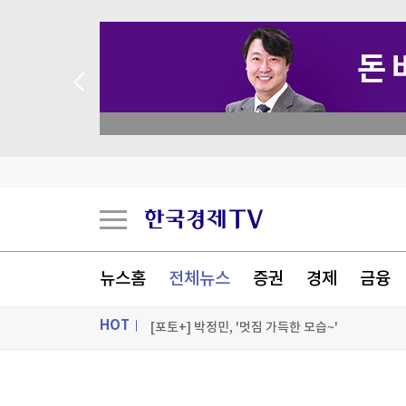
 꽝 없는 룰렛 이벤트
공항에 폭발물 탑재 드론까지…독일 정부 "새로운 
"조직범죄 가담만 해도 처벌"…칠레, 치안강화 개
유럽 저가항공 이지젯, 미 아폴로에 10.9조원에 
뉴스홈
전체뉴스
증권
경제
금융
WSJ "美 엔화부양 개입, 시장에 의도치 않은 '유
HOT
[포토+] 박정민, '멋짐 가득한 모습~'
"나야, '흑백요리사' 시즌3"
ON AIR
뉴스
[온에어] 더 워룸