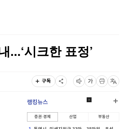
퀀텀
921
(
0.11%
)
홈
AI추천
이더리움 클래식
9,155
(
0.6%
)
품
마켓이슈
특징주
이벤트
비트코인
91,840,000
(
0%
)
...‘시크한 표정’
구독
랭킹뉴스
증권·경제
산업
부동산
1