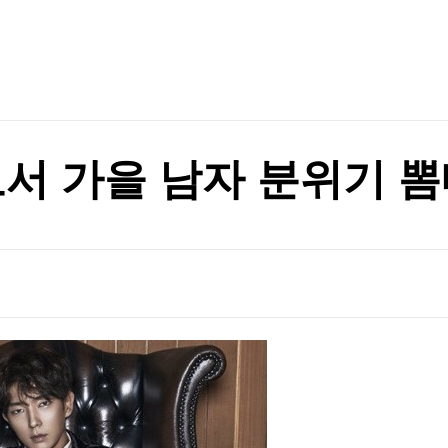
TV홈
무료방송
전체뉴스
차원 위협"(종합)
증권
파트너스
경제
종목핫라인
추천 상
산업
차원 위협"(종합)
경제
오늘의 
정치
생활경제
수익후기
국제
기업·CEO
이벤트
칼럼·연재
서 가을 남자 분위기 뽐내
특집방송
전체 프로그램
채널/편성
지역별채널
)
편성표