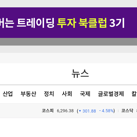
차원 위협"(종합)
뉴스
헌·입법 추진
팔린다
산업
부동산
정치
사회
국제
글로벌경제
칼
동성' 부작용"
코스피
6,296.38
4.58%
)
코스닥
(
301.88
TV프로그램
와우