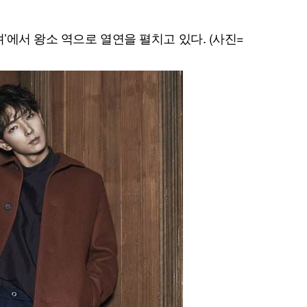
려’에서 왕소 역으로 열연을 펼치고 있다. (사진=
퀀텀
이더리움 클래식
9