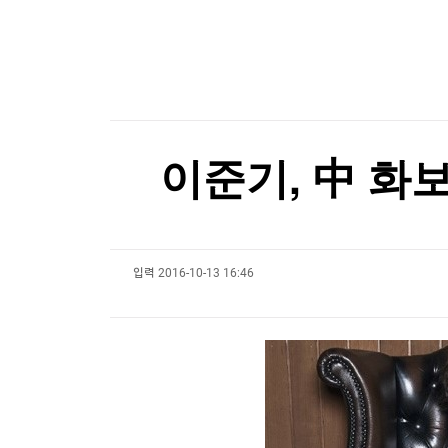
한국경제TV
뉴스홈
공항에 폭발물 탑재 드론까지…독일 정부 "새로운 
머니팜 모닝라이브
증권
굿모닝 작전
금융
공항에 폭발물 탑재 드론까지…독일 정부 "새로운 
오늘장 뭐사지?
부동산
[오후5시] 뉴스플러스
사회
온로드 (ON ROAD) 인사이트
글로벌경제
이준기, 中 화보
랭킹뉴스
입력
2016-10-13 16:46
미네르바아카데미
증권 데이터
스페셜강의
특징주 뉴스
투자/재테크
매매신호 (랭킹100
부동산/세무
투자분석
산업
국내증시
[모집-3기-] 돈버는 트레이딩 투자 북클럽
환율