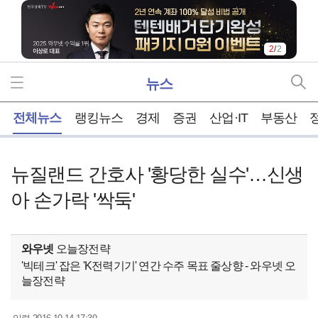
2
/
2
뉴스
홈
전체뉴스
랭킹뉴스
경제
증권
산업·IT
부동산
뉴질랜드 간호사 '황당한 실수'…신생
아 손가락 '싹둑'
와우넷
오늘장전략
'빅테크' 잡은 'K전력기기' 연간 수주 목표 줄상향 - 와우넷 오
늘장전략