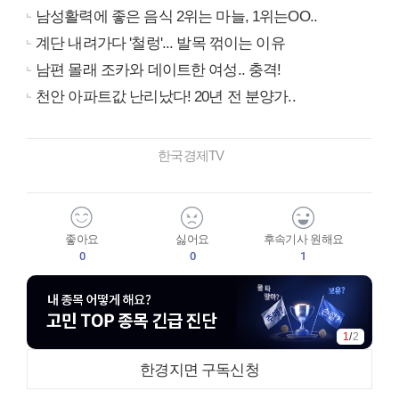
남성활력에 좋은 음식 2위는 마늘, 1위는OO..
계단 내려가다 '철렁'... 발목 꺾이는 이유
남편 몰래 조카와 데이트한 여성.. 충격!
천안 아파트값 난리났다! 20년 전 분양가..
한국경제TV
좋아요
싫어요
후속기사 원해요
0
0
1
1
/
2
한경지면 구독신청