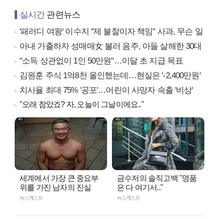
실시간
관련뉴스
'패러디 여왕' 이수지 "제 불찰이자 책임" 사과, 무슨 일
아내 가출하자 성매매女 불러 음주, 아들 살해한 30대
"소득 상관없이 1인 50만원"…이달 초 지급 목표
김원훈 주식 1억8천 올인했는데…현실은 '-2,400만원'
치사율 최대 75% '공포'…어린이 사망자 속출 '비상'
"오래 참았죠? 자, 오늘이 그날이에요.."
세계에서 가장 큰 중요부
금수저의 솔직고백 "명품
위를 가진 남자의 진실
은 다 여기서.."
뉴스캐스트
뉴스캐스트