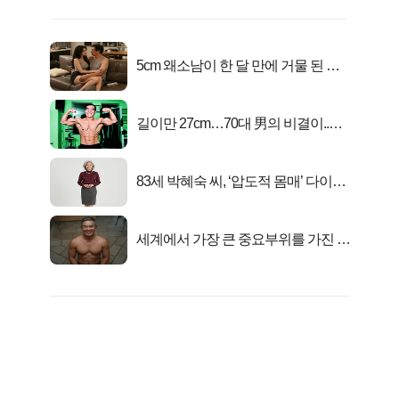
5cm 왜소남이 한 달 만에 거물 된 사
연
길이만 27cm…70대 男의 비결이..충
격!
83세 박혜숙 씨, ‘압도적 몸매’ 다이어
트 신 등극
세계에서 가장 큰 중요부위를 가진 남
자의 진실