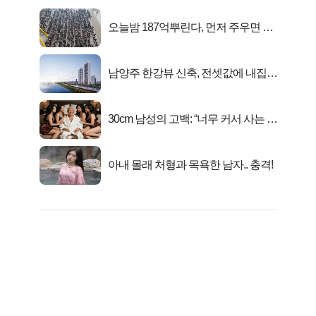
오늘밤 187억뿌린다, 먼저 주우면 최
대1억..!
남양주 한강뷰 신축, 전셋값에 내집마
련!
30cm 남성의 고백: “너무 커서 사는 게
행복해요”
아내 몰래 처형과 목욕한 남자.. 충격!