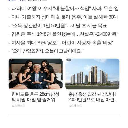
'패러디 여왕' 이수지 "제 불찰이자 책임" 사과, 무슨 일
아내 가출하자 성매매女 불러 음주, 아들 살해한 30대
"소득 상관없이 1인 50만원"…이달 초 지급 목표
김원훈 주식 1억8천 올인했는데…현실은 '-2,400만원'
치사율 최대 75% '공포'…어린이 사망자 속출 '비상'
"오래 참았죠? 자, 오늘이 그날이에요.."
한반도를 흔든 28cm 남성
충남 홍성 집값 난리났다!
의 비밀, 매일 밤 즐거워
2000만원으로 내집 마련..
뉴스캐스트
뉴스캐스트