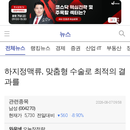
3
/
3
뉴스
홈
전체뉴스
랭킹뉴스
경제
증권
산업·IT
부동산
하지정맥류, 맞춤형 수술로 최적의 결
과를
관련종목
2026-08-07 09:58
남성 (004270)
5,730
560
8.90%
현재가
전일대비
와우넷
오늘장전략