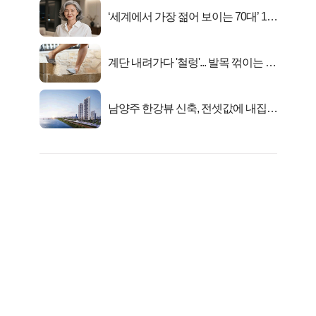
‘세계에서 가장 젊어 보이는 70대’ 1위
선정…
계단 내려가다 '철렁'... 발목 꺾이는 이
유
남양주 한강뷰 신축, 전셋값에 내집마
련!