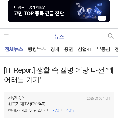
1
/
5
뉴스
홈
전체뉴스
랭킹뉴스
경제
증권
산업·IT
부동산
[IT Report] 생활 속 질병 예방 나선 '웨
어러블 기기'
관련종목
2026-08-09 17:11
한국경제TV (039340)
4,815
70
1.43%
현재가
전일대비