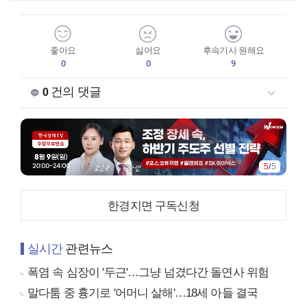
좋아요
싫어요
후속기사 원해요
0
0
9
건의 댓글
0
5
/
5
한경지면 구독신청
실시간
관련뉴스
폭염 속 심장이 '두근'…그냥 넘겼다간 돌연사 위험
말다툼 중 흉기로 '어머니 살해'…18세 아들 결국