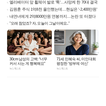
엘리베이터 앞 휠체어 발로 '툭'…사망케 한 70대 결국
김원훈 주식 1억8천 올인했는데…현실은 '-2,400만원'
내연녀에게 2억8000만원 연봉까지…논란 또 터졌다
"오래 참았죠? 자, 오늘이 그날이에요.."
30cm 남성의 고백: “너무
71세 민혜숙 씨, 미인대회
커서 사는 게 행복해요”
평정한 ‘방부제 여신’
뉴스캐스트
뉴스캐스트