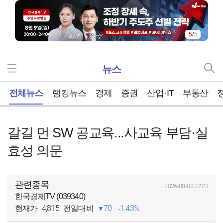
5
/
5
뉴스
홈
전체뉴스
랭킹뉴스
경제
증권
산업·IT
부동산
갈길 먼 SW 공교육...사교육 부담·실
효성 의문
관련종목
2026-08-08 22:23
한국경제TV (039340)
4,815
70
1.43%
현재가
전일대비