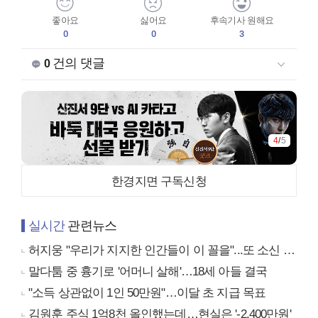
좋아요
싫어요
후속기사 원해요
0
0
3
건의 댓글
0
4
/
5
한경지면 구독신청
실시간
관련뉴스
허지웅 "우리가 지지한 인간들이 이 꼴을"...또 소신 발언
말다툼 중 흉기로 '어머니 살해'…18세 아들 결국
"소득 상관없이 1인 50만원"…이달 초 지급 목표
김원훈 주식 1억8천 올인했는데…현실은 '-2,400만원'