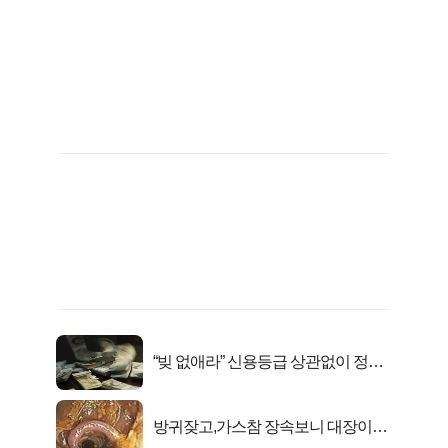
“빚 없애라” 신용등급 상관없이 정부
서 2억지원!
방귀잦고,가스참 장속보니 대장이아
니라..