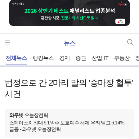
2
/
5
뉴스
홈
전체뉴스
랭킹뉴스
경제
증권
산업·IT
부동산
법정으로 간 2마리 말의 '승마장 혈투'
사건
와우넷
오늘장전략
스페이스X, 최대 9.1억주 보호예수 해제 우려 딛고 6.14%
급등 - 와우넷 오늘장전략