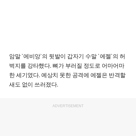
암말 `에비앙`의 뒷발이 갑자기 수말 `에젤`의 허
벅지를 강타했다. 뼈가 부러질 정도로 어마어마
한 세기였다. 예상치 못한 공격에 에젤은 반격할
새도 없이 쓰러졌다.
ADVERTISEMENT