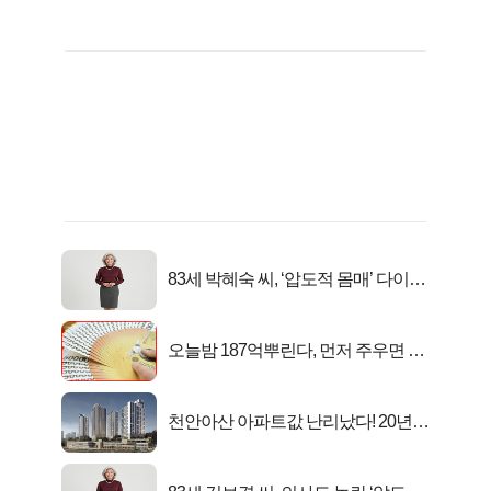
83세 박혜숙 씨, ‘압도적 몸매’ 다이어
트 신 등극
오늘밤 187억뿌린다, 먼저 주우면 최
대1억..!
천안아산 아파트값 난리났다! 20년
전 분양가..