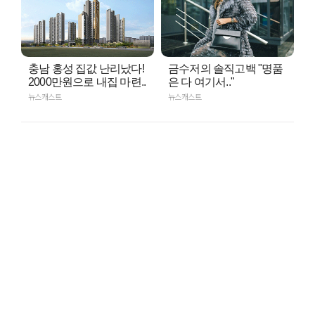
충남 홍성 집값 난리났다!
금수저의 솔직고백 "명품
2000만원으로 내집 마련..
은 다 여기서.."
뉴스캐스트
뉴스캐스트