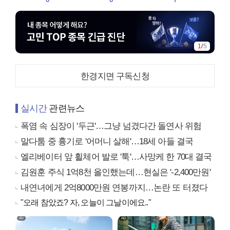
2
/
5
한경지면 구독신청
실시간
관련뉴스
폭염 속 심장이 '두근'…그냥 넘겼다간 돌연사 위험
말다툼 중 흉기로 '어머니 살해'…18세 아들 결국
엘리베이터 앞 휠체어 발로 '툭'…사망케 한 70대 결국
김원훈 주식 1억8천 올인했는데…현실은 '-2,400만원'
내연녀에게 2억8000만원 연봉까지…논란 또 터졌다
"오래 참았죠? 자, 오늘이 그날이에요.."