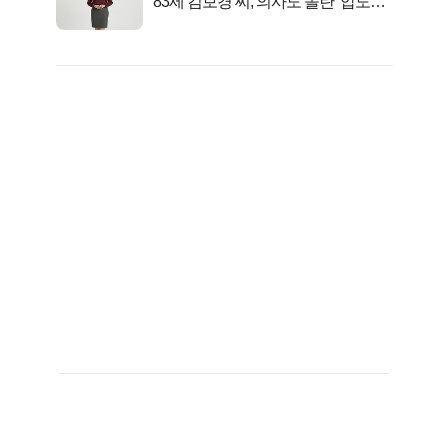
83세 김보경 씨, 의사도 놀란 ‘압도적
피지컬’