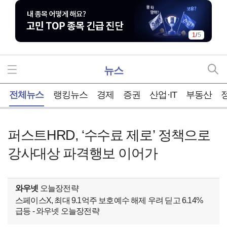
1
/
5
뉴스
홈
전체뉴스
랭킹뉴스
경제
증권
산업·IT
부동산
퍼스트HRD, ‘수수료 제로’ 정책으로
강사대상 파격행보 이어가
와우넷
오늘장전략
스페이스X, 최대 9.1억주 보호예수 해제 우려 딛고 6.14%
급등 - 와우넷 오늘장전략