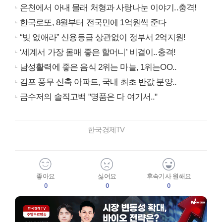
온천에서 아내 몰래 처형과 사랑나눈 이야기..충격!
한국로또, 8월부터 전국민에 1억원씩 준다
“빚 없애라” 신용등급 상관없이 정부서 2억지원!
‘세계서 가장 몸매 좋은 할머니’ 비결이..충격!
남성활력에 좋은 음식 2위는 마늘, 1위는OO..
김포 풍무 신축 아파트, 국내 최초 반값 분양..
금수저의 솔직고백 "명품은 다 여기서.."
한국경제TV
좋아요
싫어요
후속기사 원해요
0
0
0