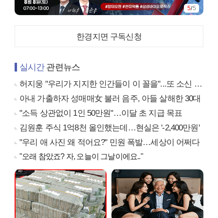
5
/
5
한경지면 구독신청
실시간
관련뉴스
허지웅 "우리가 지지한 인간들이 이 꼴을"...또 소신 발언
아내 가출하자 성매매女 불러 음주, 아들 살해한 30대
"소득 상관없이 1인 50만원"…이달 초 지급 목표
김원훈 주식 1억8천 올인했는데…현실은 '-2,400만원'
"우리 애 사진 왜 적어요?" 민원 폭발…세상이 어쩌다
"오래 참았죠? 자, 오늘이 그날이에요.."