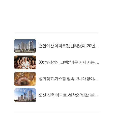
천안아산 아파트값 난리났다! 20년
전 분양가..
30cm 남성의 고백: “너무 커서 사는 게
행복해요”
방귀잦고,가스참 장속보니 대장이아
니라..
오산 신축 아파트, 선착순 ‘반값’ 분양
시작..