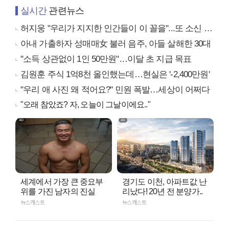
실시간
관련뉴스
허지웅 "우리가 지지한 인간들이 이 꼴을"...또 소신 발언
아내 가출하자 성매매女 불러 음주, 아들 살해한 30대
"소득 상관없이 1인 50만원"…이달 초 지급 목표
김원훈 주식 1억8천 올인했는데…현실은 '-2,400만원'
"우리 애 사진 왜 적어요?" 민원 폭발…세상이 어쩌다
"오래 참았죠? 자, 오늘이 그날이에요.."
세계에서 가장 큰 중요부
경기도 이천, 아파트값 난
위를 가진 남자의 진실
리났다! 20년 전 분양가..
뉴스캐스트
뉴스캐스트