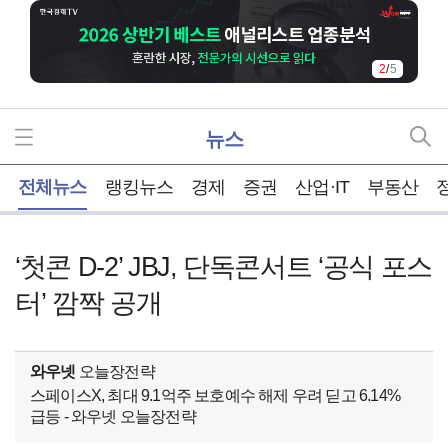
3
/
5
뉴스
홈
전체뉴스
랭킹뉴스
경제
증권
산업·IT
부동산
‘첫콘 D-2’ JBJ, 단독콘서트 ‘공식 포스
터’ 깜짝 공개
와우넷
오늘장전략
스페이스X, 최대 9.1억주 보호예수 해제 우려 딛고 6.14%
급등 - 와우넷 오늘장전략