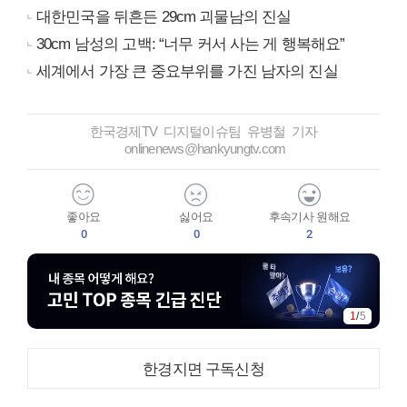
대한민국을 뒤흔든 29cm 괴물남의 진실
30cm 남성의 고백: “너무 커서 사는 게 행복해요”
세계에서 가장 큰 중요부위를 가진 남자의 진실
한국경제TV 디지털이슈팀 유병철 기자
onlinenews@hankyungtv.com
좋아요
싫어요
후속기사 원해요
0
0
2
1
/
5
한경지면 구독신청