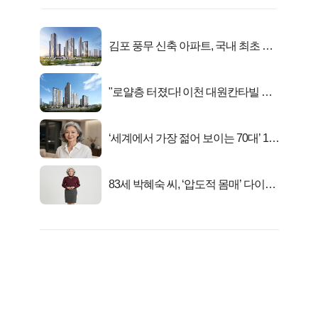
김포 풍무 신축 아파트, 국내 최초 반
값 분양..
"로얄층 터졌다! 이천 대원칸타빌 잔
여세대 긴급 공개"
‘세계에서 가장 젊어 보이는 70대’ 1위
선정…
83세 박혜숙 씨, ‘압도적 몸매’ 다이어
트 신 등극