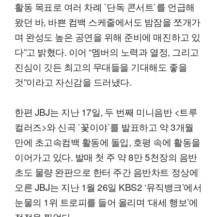
활동 목표로 여러 차례 `단독 콘서트`를 언급해
왔던 바, 바쁜 컴백 스케줄에서도 밤잠을 쪼개가
며 완성도 높은 공연을 위해 준비에 매진하고 있
다”고 밝혔다. 이어 “멤버의 노력과 열정, 그리고
진심이 깃든 최고의 무대들을 기대해도 좋을
것”이라고 자신감을 드러냈다.
한편 JBJ는 지난 17일, 두 번째 미니음반 <트루
컬러즈>와 신곡 `꽃이야`를 발표하고 약 3개월
만에 초고속컴백 활동에 돌입, 호평 속에 활동을
이어가고 있다. 발매 첫 주 약 8만 5천장의 음반
초도 물량 완판으로 한터 주간 음반차트 정상에
오른 JBJ는 지난 1월 26일 KBS2 ‘뮤직뱅크’에서
눈물의 1위 트로피를 들어 올리며 ‘대세 행보’에
정점을 찍었다.