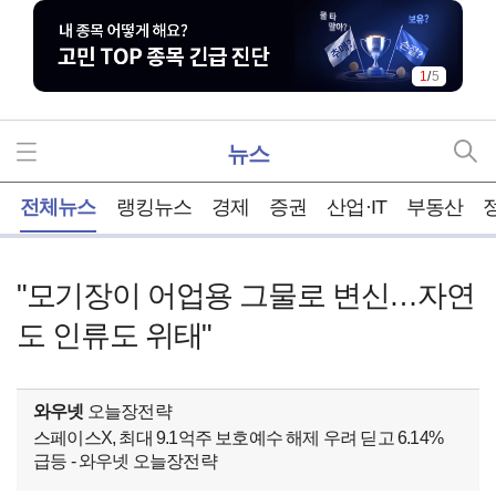
1
/
5
뉴스
홈
전체뉴스
랭킹뉴스
경제
증권
산업·IT
부동산
"모기장이 어업용 그물로 변신…자연
도 인류도 위태"
와우넷
오늘장전략
스페이스X, 최대 9.1억주 보호예수 해제 우려 딛고 6.14%
급등 - 와우넷 오늘장전략