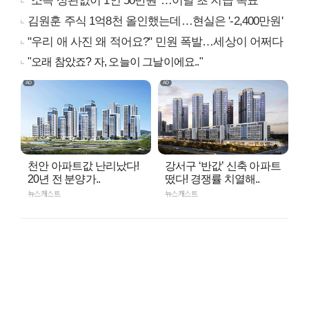
"소득 상관없이 1인 50만원"…이달 초 지급 목표
김원훈 주식 1억8천 올인했는데…현실은 '-2,400만원'
"우리 애 사진 왜 적어요?" 민원 폭발…세상이 어쩌다
"오래 참았죠? 자, 오늘이 그날이에요.."
천안 아파트값 난리났다!
강서구 ‘반값’ 신축 아파트
20년 전 분양가..
떴다! 경쟁률 치열해..
뉴스캐스트
뉴스캐스트