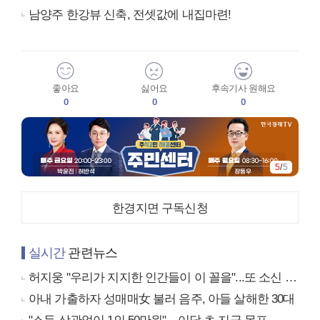
남양주 한강뷰 신축, 전셋값에 내집마련!
좋아요
싫어요
후속기사 원해요
0
0
0
5
/
5
한경지면 구독신청
실시간
관련뉴스
허지웅 "우리가 지지한 인간들이 이 꼴을"...또 소신 발언
아내 가출하자 성매매女 불러 음주, 아들 살해한 30대