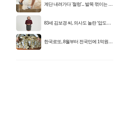
계단 내려가다 '철렁'... 발목 꺾이는 이
유
83세 김보경 씨, 의사도 놀란 ‘압도적
피지컬’
한국로또, 8월부터 전국민에 1억원씩
준다