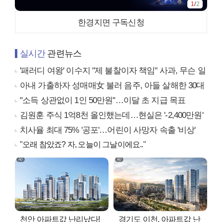
1
/
2
한경지면 구독신청
실시간
관련뉴스
'패러디 여왕' 이수지 "제 불찰이자 책임" 사과, 무슨 일
아내 가출하자 성매매女 불러 음주, 아들 살해한 30대
"소득 상관없이 1인 50만원"…이달 초 지급 목표
김원훈 주식 1억8천 올인했는데…현실은 '-2,400만원'
치사율 최대 75% '공포'…어린이 사망자 속출 '비상'
"오래 참았죠? 자, 오늘이 그날이에요.."
천안 아파트값 난리났다!
경기도 이천, 아파트값 난