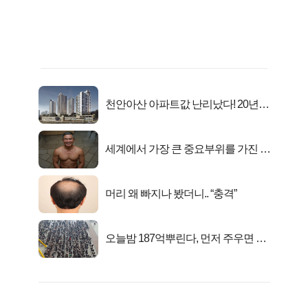
천안아산 아파트값 난리났다! 20년
전 분양가..
세계에서 가장 큰 중요부위를 가진 남
자의 진실
머리 왜 빠지나 봤더니.. “충격”
오늘밤 187억뿌린다, 먼저 주우면 최
대1억..!