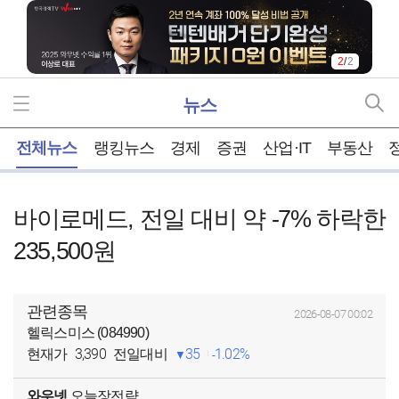
2
/
2
뉴스
홈
전체뉴스
랭킹뉴스
경제
증권
산업·IT
부동산
바이로메드, 전일 대비 약 -7% 하락한
235,500원
관련종목
2026-08-07 00:02
헬릭스미스 (084990)
3,390
35
1.02%
현재가
전일대비
와우넷
오늘장전략