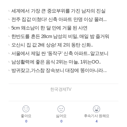
세계에서 가장 큰 중요부위를 가진 남자의 진실
전주 집값 미쳤다! 신축 아파트 만명 이상 몰려...
5cm 왜소남이 한 달 만에 거물 된 사연
한반도를 흔든 28cm 남성의 비밀, 매일 밤 즐거워
오산시 집 값 2배 상승! 제 2의 동탄 신화..
서울에서 제일 싼 ‘동작구’ 신축 아파트..알고보니
남성활력에 좋은 음식 2위는 마늘, 1위는OO..
방귀잦고,가스참 장속보니 대장에 똥이아니라...
한국경제TV
좋아요
싫어요
후속기사 원해요
0
0
4