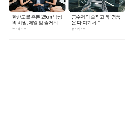
한반도를 흔든 28cm 남성
금수저의 솔직고백 "명품
의 비밀, 매일 밤 즐거워
은 다 여기서.."
뉴스캐스트
뉴스캐스트