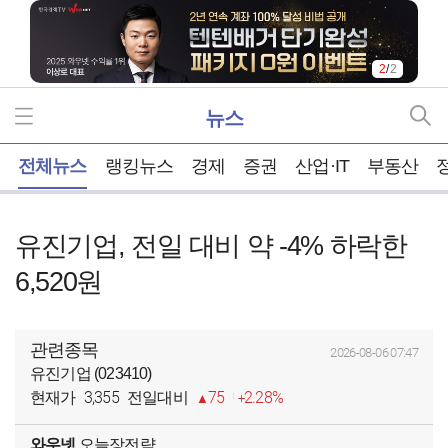
1
/
2
뉴스
홈
전체뉴스
랭킹뉴스
경제
증권
산업·IT
부동산
유진기업, 전일 대비 약 -4% 하락한
6,520원
관련종목
2026-08-06 07:47
유진기업 (023410)
3,355
75
2.28%
현재가
전일대비
와우넷
오늘장전략