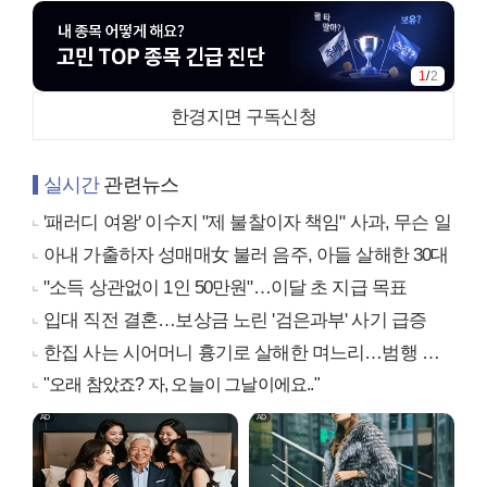
2
/
2
한경지면 구독신청
실시간
관련뉴스
'패러디 여왕' 이수지 "제 불찰이자 책임" 사과, 무슨 일
아내 가출하자 성매매女 불러 음주, 아들 살해한 30대
"소득 상관없이 1인 50만원"…이달 초 지급 목표
입대 직전 결혼…보상금 노린 '검은과부' 사기 급증
한집 사는 시어머니 흉기로 살해한 며느리…범행 동기는
"오래 참았죠? 자, 오늘이 그날이에요.."