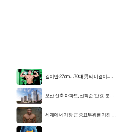
길이만 27cm…70대 男의 비결이..충
격!
오산 신축 아파트, 선착순 ‘반값’ 분양
시작..
세계에서 가장 큰 중요부위를 가진 남
자의 진실