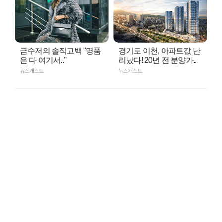
금수저의 솔직고백 "명품
경기도 이천, 아파트값 난
은 다 여기서.."
리났다! 20년 전 분양가..
뉴스캐스트
뉴스캐스트