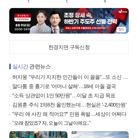
1
1
9
5
/
5
한경지면 구독신청
실시간
관련뉴스
허지웅 "우리가 지지한 인간들이 이 꼴을"...또 소신 발언
말다툼 중 흉기로 '어머니 살해'…18세 아들 결국
"소득 상관없이 1인 50만원"…이달 초 지급 목표
김원훈 주식 1억8천 올인했는데…현실은 '-2,400만원'
"우리 애 사진 왜 적어요?" 민원 폭발…세상이 어쩌다
"오래 참았죠? 자, 오늘이 그날이에요.."