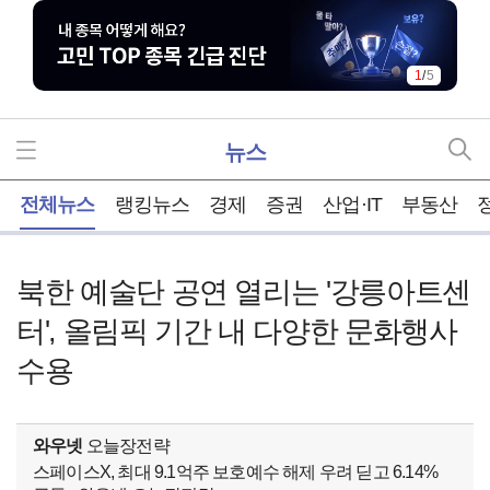
1
/
5
뉴스
홈
전체뉴스
랭킹뉴스
경제
증권
산업·IT
부동산
북한 예술단 공연 열리는 '강릉아트센
터', 올림픽 기간 내 다양한 문화행사
수용
와우넷
오늘장전략
스페이스X, 최대 9.1억주 보호예수 해제 우려 딛고 6.14%