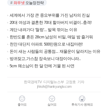
와우넷
오늘장전략
세계에서 가장 큰 중요부위를 가진 남자의 진실
20대 여성과 결혼한 70대 할아버지 비결이..충격!
계단 내려가다 '철렁'... 발목 꺾이는 이유
한반도를 흔든 28cm 남성의 비밀, 매일 밤 즐거워
천안 대단지 아파트 500만원으로 내집마련!
돈이 새는 사람들의 공통점... 재물운이 달라지는 이유
방귀잦고,가스참 장속보니 대장이아니라..
5cm 왜소남이 한 달 만에 거물 된 사연
한국경제TV 디지털뉴스부 고정호 기자
jhkoh@hankyungtv.com
좋아요
싫어요
후속기사 원해요