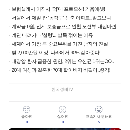
보험설계사 이직시 ‘억’대 프로모션! 키움에셋!
서울에서 제일 싼 ‘동작구’ 신축 아파트..알고보니
계약금 0원, 전세 보증금으로 인천 오션뷰 내집마련
계단 내려가다 '철렁'... 발목 꺾이는 이유
세계에서 가장 큰 중요부위를 가진 남자의 진실
빚 2,000만원 이상, 나라에서 90% 갚아준다!
대장암 환자 급증한 원인, 2위는 유산균 1위는OO..
20대 여성과 결혼한 70대 할아버지 비결이..충격!
한국경제TV
좋아요
싫어요
후속기사 원해요
0
0
5