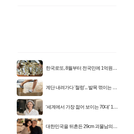
한국로또, 8월부터 전국민에 1억원씩
준다
계단 내려가다 '철렁'... 발목 꺾이는 이
유
‘세계에서 가장 젊어 보이는 70대’ 1위
선정…
대한민국을 뒤흔든 29cm 괴물남의
진실