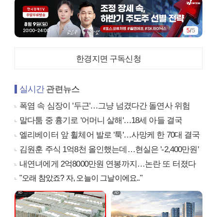
5
/
5
한경지면 구독신청
실시간
관련뉴스
폭염 속 심장이 '두근'…그냥 넘겼다간 돌연사 위험
말다툼 중 흉기로 '어머니 살해'…18세 아들 결국
엘리베이터 앞 휠체어 발로 '툭'…사망케 한 70대 결국
김원훈 주식 1억8천 올인했는데…현실은 '-2,400만원'
내연녀에게 2억8000만원 연봉까지…논란 또 터졌다
"오래 참았죠? 자, 오늘이 그날이에요.."