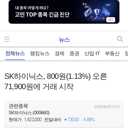
1
/
5
뉴스
홈
전체뉴스
랭킹뉴스
경제
증권
산업·IT
부동산
SK하이닉스, 800원(1.13%) 오른
71,900원에 거래 시작
관련종목
2026-08-09 15:10
SK하이닉스 (000660)
1,422,000
73000
4.88%
현재가
전일대비