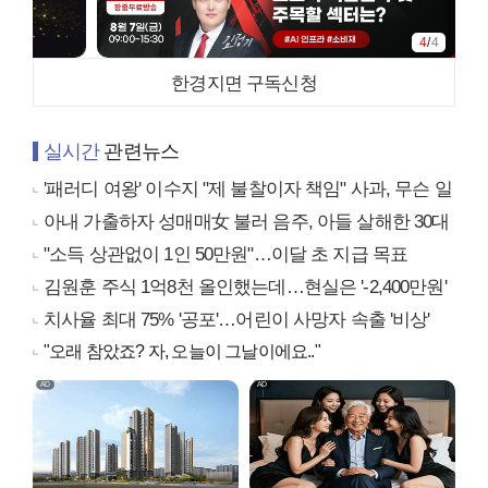
4
/
4
한경지면 구독신청
실시간
관련뉴스
'패러디 여왕' 이수지 "제 불찰이자 책임" 사과, 무슨 일
아내 가출하자 성매매女 불러 음주, 아들 살해한 30대
"소득 상관없이 1인 50만원"…이달 초 지급 목표
김원훈 주식 1억8천 올인했는데…현실은 '-2,400만원'
치사율 최대 75% '공포'…어린이 사망자 속출 '비상'
"오래 참았죠? 자, 오늘이 그날이에요.."