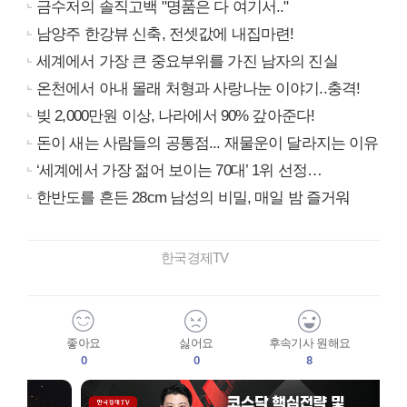
금수저의 솔직고백 "명품은 다 여기서.."
남양주 한강뷰 신축, 전셋값에 내집마련!
세계에서 가장 큰 중요부위를 가진 남자의 진실
온천에서 아내 몰래 처형과 사랑나눈 이야기..충격!
빚 2,000만원 이상, 나라에서 90% 갚아준다!
돈이 새는 사람들의 공통점... 재물운이 달라지는 이유
‘세계에서 가장 젊어 보이는 70대’ 1위 선정…
한반도를 흔든 28cm 남성의 비밀, 매일 밤 즐거워
한국경제TV
좋아요
싫어요
후속기사 원해요
0
0
8