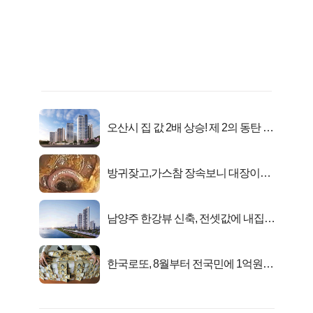
오산시 집 값 2배 상승! 제 2의 동탄 신
화..
방귀잦고,가스참 장속보니 대장이아
니라..
남양주 한강뷰 신축, 전셋값에 내집마
련!
한국로또, 8월부터 전국민에 1억원씩
준다