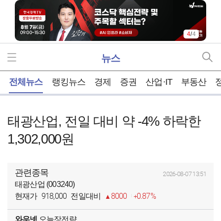
1
/
4
뉴스
홈
전체뉴스
랭킹뉴스
경제
증권
산업·IT
부동산
태광산업, 전일 대비 약 -4% 하락한
1,302,000원
관련종목
2026-08-07 13:51
태광산업 (003240)
918,000
8000
0.87%
현재가
전일대비
와우넷
오늘장전략